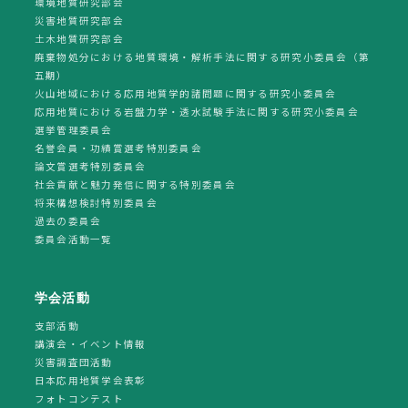
環境地質研究部会
災害地質研究部会
土木地質研究部会
廃棄物処分における地質環境・解析手法に関する研究小委員会（第
五期）
火山地域における応用地質学的諸問題に関する研究小委員会
応用地質における岩盤力学・透水試験手法に関する研究小委員会
選挙管理委員会
名誉会員・功績賞選考特別委員会
論文賞選考特別委員会
社会貢献と魅力発信に関する特別委員会
将来構想検討特別委員会
過去の委員会
委員会活動一覧
学会活動
支部活動
講演会・イベント情報
災害調査団活動
日本応用地質学会表彰
フォトコンテスト