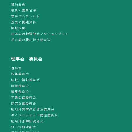
賛助会員
役員・委員名簿
学会パンフレット
過去の関連資料
情報公開
日本応用地質学会アクションプラン
将来構想検討特別委員会
理事会・委員会
理事会
総務委員会
広報・情報委員会
国際委員会
編集委員会
事業企画委員会
研究企画委員会
応用地質学教育普及委員会
ダイバーシティー推進委員会
応用地形学研究部会
地下水研究部会