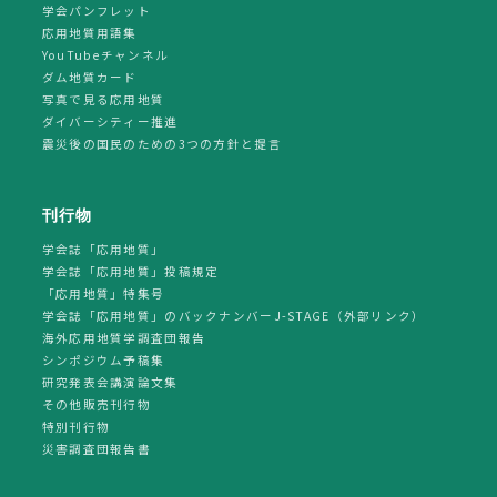
学会パンフレット
応用地質用語集
YouTubeチャンネル
ダム地質カード
写真で見る応用地質
ダイバーシティー推進
震災後の国民のための3つの方針と提言
刊行物
学会誌「応用地質」
学会誌「応用地質」投稿規定
「応用地質」特集号
学会誌「応用地質」のバックナンバーJ-STAGE（外部リンク）
海外応用地質学調査団報告
シンポジウム予稿集
研究発表会講演論文集
その他販売刊行物
特別刊行物
災害調査団報告書