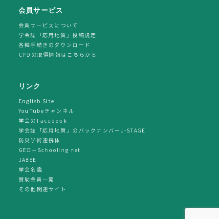
会員サービス
会員サービスについて
学会誌「応用地質」投稿規定
各種手続きのダウンロード
CPDの取得情報はこちらから
リンク
English Site
YouTubeチャンネル
学会のFacebook
学会誌「応用地質」のバックナンバーJ-STAGE
防災学術連携体
GEO－Schooling net
JABEE
学会名鑑
賛助会員一覧
その他関連サイト