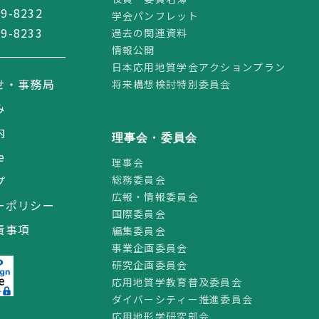
59-8232
学会パンフレット
59-8233
過去の関連資料
情報公開
日本応用地質学会アクションプラン
せ・事務局
将来構想検討特別委員会
み
内
理事会・委員会
e
理事会
総務委員会
プ
広報・情報委員会
ーポリシー
国際委員会
責事項
編集委員会
事業企画委員会
研究企画委員会
応用地質学教育普及委員会
ダイバーシティー推進委員会
応用地形学研究部会