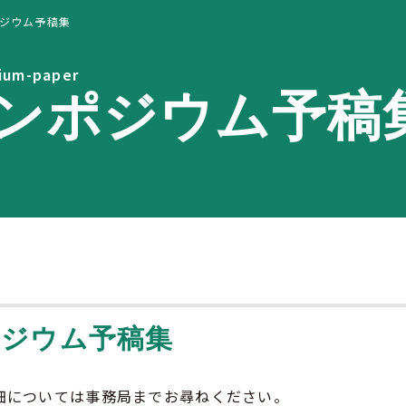
ジウム予稿集
ium-paper
ンポジウム予稿
ポジウム予稿集
細については事務局までお尋ねください。