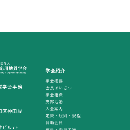
学会紹介
学会概要
質学会事務
会長あいさつ
学会組織
支部活動
2
入会案内
田区神田駿
定款・規則・規程
賛助会員
ビル7F
役員・委員名簿