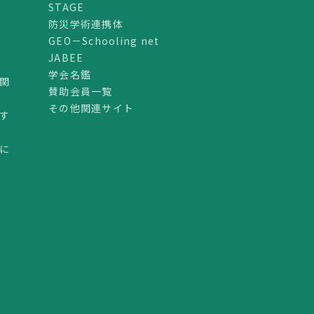
STAGE
防災学術連携体
GEO－Schooling net
JABEE
学会名鑑
関
賛助会員一覧
その他関連サイト
す
に