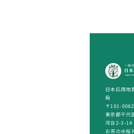
日本応用地
局
〒101-006
東京都千代
河台2-3-14
お茶の水桜井