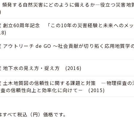
 頻発する自然災害にどのように備えるか―役立つ災害地
)
度 創立60周年記念 「この10年の災害経験と未来へのメ
8)
度 アウトリーチ de GO ～社会貢献が切り拓く応用地質
度 地下水の見え方・捉え方 (2016)
度 土木地質図の信頼性に関する課題と対策 ―物理探査の
査の信頼性向上と効率化に向けて－ (2015)
はすべて税込（円）価格です。