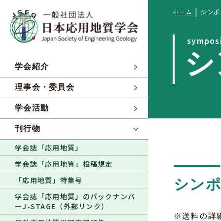
|
ホーム
シンポ
sympos
シ
学会紹介
理事会・委員会
学会活動
刊行物
学会誌「応用地質」
学会誌「応用地質」投稿規定
「応用地質」特集号
シン
学会誌「応用地質」のバックナンバ
ーJ-STAGE（外部リンク）
※送料の詳