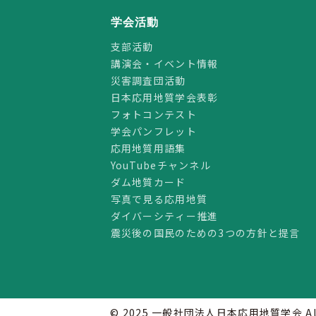
学会活動
支部活動
講演会・イベント情報
災害調査団活動
日本応用地質学会表彰
フォトコンテスト
学会パンフレット
応用地質用語集
YouTubeチャンネル
ダム地質カード
写真で見る応用地質
ダイバーシティー推進
震災後の国民のための3つの方針と提言
© 2025 一般社団法人日本応用地質学会 All Ri