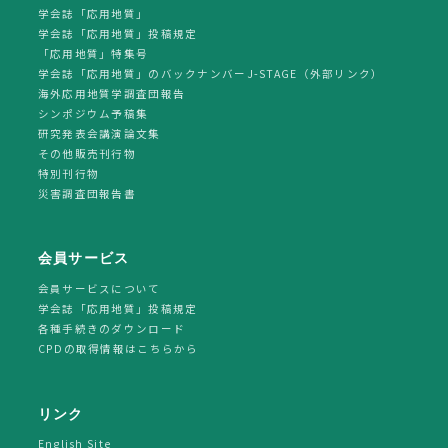
学会誌「応用地質」
学会誌「応用地質」投稿規定
「応用地質」特集号
学会誌「応用地質」のバックナンバーJ-STAGE（外部リンク）
海外応用地質学調査団報告
シンポジウム予稿集
研究発表会講演論文集
その他販売刊行物
特別刊行物
災害調査団報告書
会員サービス
会員サービスについて
学会誌「応用地質」投稿規定
各種手続きのダウンロード
CPDの取得情報はこちらから
リンク
English Site