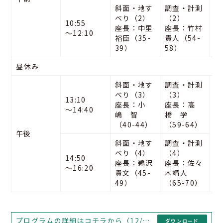
展
斜面・地す
調査・計測
べり（2）
（2）
10:55
座長：中里
座長：竹村
〜12:10
裕臣（35-
貴人（54-
39）
58）
昼休み
斜面・地す
調査・計測
べり（3）
（3）
13:10
座長：小
座長：高
〜14:40
嶋 智
橋 学
1
（40-44）
（59-64）
午後
ポ
斜面・地す
調査・計測
収
べり（4）
（4）
14:50
座長：鵜沢
座長：佐々
〜16:20
貴文（45-
木靖人
49）
（65-70）
プログラムの詳細はコチラから（12/09/13）
ダウンロード