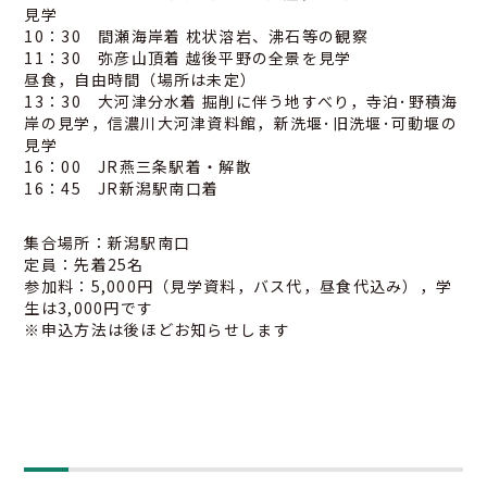
見学
10：30 間瀬海岸着 枕状溶岩、沸石等の観察
11：30 弥彦山頂着 越後平野の全景を見学
昼食，自由時間（場所は未定）
13：30 大河津分水着 掘削に伴う地すべり，寺泊･野積海
岸の見学，信濃川大河津資料館，新洗堰･旧洗堰･可動堰の
見学
16：00 JR燕三条駅着・解散
16：45 JR新潟駅南口着
集合場所：新潟駅南口
定員：先着25名
参加料：5,000円（見学資料，バス代，昼食代込み），学
生は3,000円です
※申込方法は後ほどお知らせします