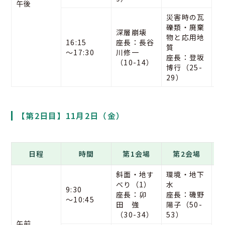
午後
展
災害時の瓦
礫類・廃棄
深層崩壊
物と応用地
16:15
座長：長谷
質
〜17:30
川修一
座長：登坂
（10-14）
博行（25-
29）
【第2日目】11月2日（金）
日程
時間
第1会場
第2会場
斜面・地す
環境・地下
べり（1）
水
9:30
座長：卯
座長：磯野
〜10:45
田 強
陽子（50-
（30-34）
53）
（
午前