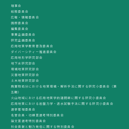
理事会
総務委員会
広報・情報委員会
国際委員会
編集委員会
事業企画委員会
研究企画委員会
応用地質学教育普及委員会
ダイバーシティー推進委員会
応用地形学研究部会
地下水研究部会
環境地質研究部会
災害地質研究部会
土木地質研究部会
廃棄物処分における地質環境・解析手法に関する研究小委員会（第
五期）
火山地域における応用地質学的諸問題に関する研究小委員会
応用地質における岩盤力学・透水試験手法に関する研究小委員会
選挙管理委員会
名誉会員・功績賞選考特別委員会
論文賞選考特別委員会
社会貢献と魅力発信に関する特別委員会