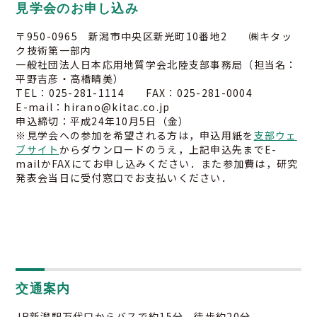
見学会のお申し込み
〒950-0965 新潟市中央区新光町10番地2 ㈱キタッ
ク技術第一部内
一般社団法人日本応用地質学会北陸支部事務局（担当名：
平野吉彦・高橋晴美）
TEL：025-281-1114 FAX：025-281-0004
E-mail：hirano@kitac.co.jp
申込締切：平成24年10月5日（金）
※見学会への参加を希望される方は，申込用紙を
支部ウェ
ブサイト
からダウンロードのうえ，上記申込先までE-
mailかFAXにてお申し込みください．また参加費は，研究
発表会当日に受付窓口でお支払いください．
交通案内
JR新潟駅万代口からバスで約15分，徒歩約20分