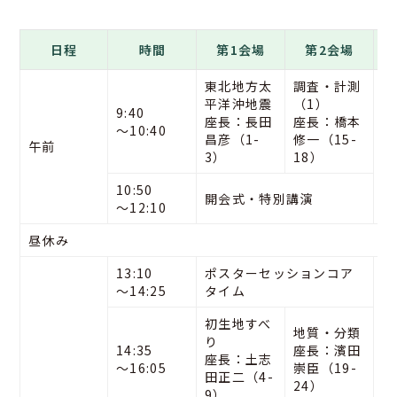
日程
時間
第1会場
第2会場
東北地方太
調査・計測
平洋沖地震
（1）
9:40
座長：長田
座長：橋本
〜10:40
1
昌彦（1-
修一（15-
午前
ス
3）
18）
10:50
開会式・特別講演
〜12:10
昼休み
13:10
ポスターセッションコア
〜14:25
タイム
初生地すべ
地質・分類
り
14:35
座長：濱田
座長：土志
〜16:05
崇臣（19-
田正二（4-
24）
9）
（