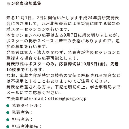
ョン発表追加募集
来る11月1日，2日に開催いたします平成24年度研究発表
会におきまして，九州北部豪雨による災害に関する緊急の
ポスターセッションを行います．
本セッションへの応募は去る9月7日に締め切りましたが，
ポスターの掲示スペースに若干の余裕がありますので，追
加の募集を行います．
発表者は個人・法人を問わず，発表者が他のセッションと
重複する場合でも応募可能とします．
発表形式はポスターのみ，応募締切は10月5日(金)，先着
10枚まで
とします．
なお，応募内容が特定の技術の宣伝と解釈される場合など
は不採用とすることもありますのでご注意ください．
発表を希望される方は，下記を明記の上，学会事務局まで
メールにてご応募ください．
学会事務局E-mail：office@jseg.or.jp
発表タイトル：
発表者名：
担当者名：
担当者連絡先：