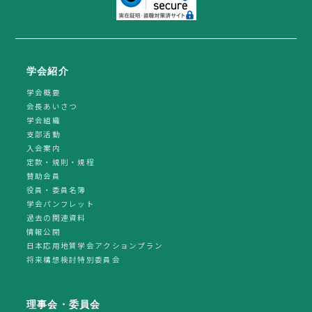
学会紹介
学会概要
会長あいさつ
学会組織
支部活動
入会案内
定款・規則・規程
賛助会員
役員・委員名簿
学会パンフレット
過去の関連資料
情報公開
日本応用地質学会アクションプラン
将来構想検討特別委員会
理事会・委員会