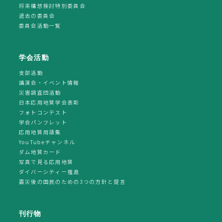
将来構想検討特別委員会
過去の委員会
委員会活動一覧
学会活動
支部活動
講演会・イベント情報
災害調査団活動
日本応用地質学会表彰
フォトコンテスト
学会パンフレット
応用地質用語集
YouTubeチャンネル
ダム地質カード
写真で見る応用地質
ダイバーシティー推進
震災後の国民のための3つの方針と提言
刊行物