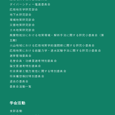
ダイバーシティー推進委員会
応用地形学研究部会
地下水研究部会
環境地質研究部会
災害地質研究部会
土木地質研究部会
廃棄物処分における地質環境・解析手法に関する研究小委員会（第
五期）
火山地域における応用地質学的諸問題に関する研究小委員会
応用地質における岩盤力学・透水試験手法に関する研究小委員会
選挙管理委員会
名誉会員・功績賞選考特別委員会
論文賞選考特別委員会
社会貢献と魅力発信に関する特別委員会
将来構想検討特別委員会
過去の委員会
委員会活動一覧
学会活動
支部活動