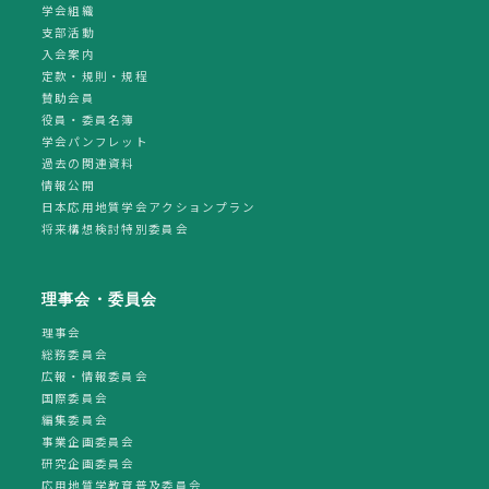
学会組織
支部活動
入会案内
定款・規則・規程
賛助会員
役員・委員名簿
学会パンフレット
過去の関連資料
情報公開
日本応用地質学会アクションプラン
将来構想検討特別委員会
理事会・委員会
理事会
総務委員会
広報・情報委員会
国際委員会
編集委員会
事業企画委員会
研究企画委員会
応用地質学教育普及委員会