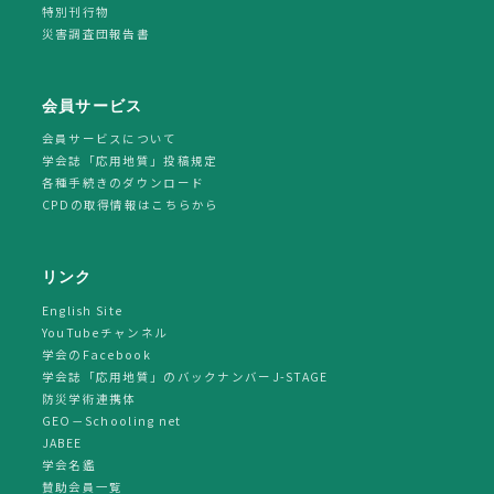
特別刊行物
災害調査団報告書
会員サービス
会員サービスについて
学会誌「応用地質」投稿規定
各種手続きのダウンロード
CPDの取得情報はこちらから
リンク
English Site
YouTubeチャンネル
学会のFacebook
学会誌「応用地質」のバックナンバーJ-STAGE
防災学術連携体
GEO－Schooling net
JABEE
学会名鑑
賛助会員一覧