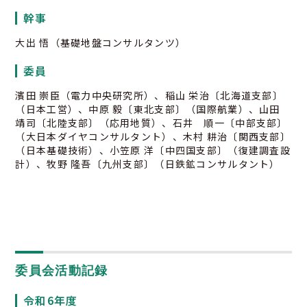
幹事
大出 悟（基礎地盤コンサルタンツ）
委員
濱田 崇臣（電力中央研究所）、稲山 栄治〔北海道支部〕
（日本工営）、中原 毅〔東北支部〕（国際航業）、山田
靖司〔北陸支部〕（応用地質）、石井 順一〔中部支部〕
（大日本ダイヤコンサルタント）、木村 耕治〔関西支部〕
（日本基礎技術）、小笠原 洋〔中四国支部〕（復建調査設
計）、牧野 隆吾〔九州支部〕（日鉄鉱コンサルタント）
委員会活動記録
令和6年度