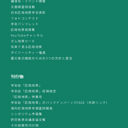
講演会・イベント情報
災害調査団活動
日本応用地質学会表彰
フォトコンテスト
学会パンフレット
応用地質用語集
YouTubeチャンネル
ダム地質カード
写真で見る応用地質
ダイバーシティー推進
震災後の国民のための3つの方針と提言
刊行物
学会誌「応用地質」
学会誌「応用地質」投稿規定
「応用地質」特集号
学会誌「応用地質」のバックナンバーJ-STAGE（外部リンク）
海外応用地質学調査団報告
シンポジウム予稿集
研究発表会講演論文集
その他販売刊行物