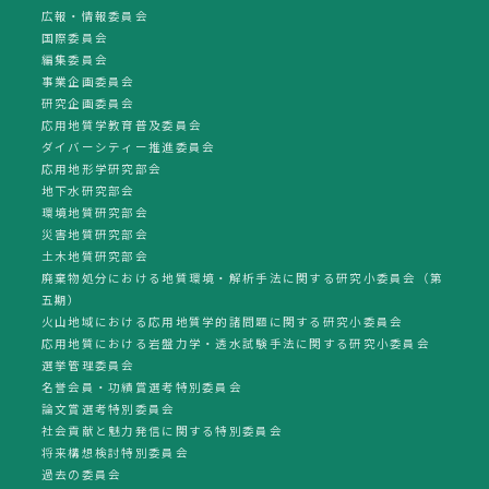
広報・情報委員会
国際委員会
編集委員会
事業企画委員会
研究企画委員会
応用地質学教育普及委員会
ダイバーシティー推進委員会
応用地形学研究部会
地下水研究部会
環境地質研究部会
災害地質研究部会
土木地質研究部会
廃棄物処分における地質環境・解析手法に関する研究小委員会（第
五期）
火山地域における応用地質学的諸問題に関する研究小委員会
応用地質における岩盤力学・透水試験手法に関する研究小委員会
選挙管理委員会
名誉会員・功績賞選考特別委員会
論文賞選考特別委員会
社会貢献と魅力発信に関する特別委員会
将来構想検討特別委員会
過去の委員会