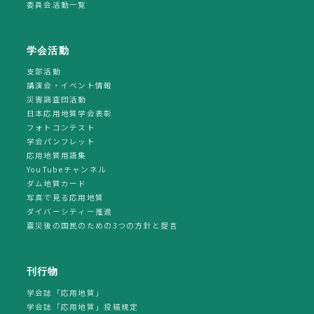
委員会活動一覧
学会活動
支部活動
講演会・イベント情報
災害調査団活動
日本応用地質学会表彰
フォトコンテスト
学会パンフレット
応用地質用語集
YouTubeチャンネル
ダム地質カード
写真で見る応用地質
ダイバーシティー推進
震災後の国民のための3つの方針と提言
刊行物
学会誌「応用地質」
学会誌「応用地質」投稿規定