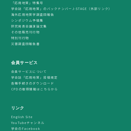
「応用地質」特集号
学会誌「応用地質」のバックナンバーJ-STAGE（外部リンク）
海外応用地質学調査団報告
シンポジウム予稿集
研究発表会講演論文集
その他販売刊行物
特別刊行物
災害調査団報告書
会員サービス
会員サービスについて
学会誌「応用地質」投稿規定
各種手続きのダウンロード
CPDの取得情報はこちらから
リンク
English Site
YouTubeチャンネル
学会のFacebook