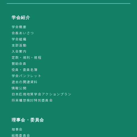
学会紹介
学会概要
会長あいさつ
学会組織
支部活動
入会案内
定款・規則・規程
賛助会員
役員・委員名簿
学会パンフレット
過去の関連資料
情報公開
日本応用地質学会アクションプラン
将来構想検討特別委員会
理事会・委員会
理事会
総務委員会