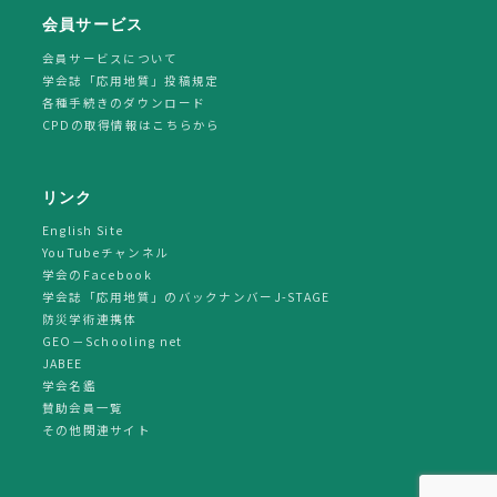
会員サービス
会員サービスについて
学会誌「応用地質」投稿規定
各種手続きのダウンロード
CPDの取得情報はこちらから
リンク
English Site
YouTubeチャンネル
学会のFacebook
学会誌「応用地質」のバックナンバーJ-STAGE
防災学術連携体
GEO－Schooling net
JABEE
学会名鑑
賛助会員一覧
その他関連サイト