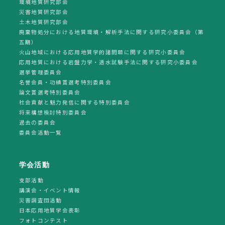
環境地質研究部会
災害地質研究部会
土木地質研究部会
廃棄物処分における地質環境・解析手法に関する研究小委員会（第
五期）
火山地域における応用地質学的諸問題に関する研究小委員会
応用地質における岩盤力学・透水試験手法に関する研究小委員会
選挙管理委員会
名誉会員・功績賞選考特別委員会
論文賞選考特別委員会
社会貢献と魅力発信に関する特別委員会
将来構想検討特別委員会
過去の委員会
委員会活動一覧
学会活動
支部活動
講演会・イベント情報
災害調査団活動
日本応用地質学会表彰
フォトコンテスト