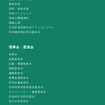
賛助会員
役員・委員名簿
学会パンフレット
過去の関連資料
情報公開
日本応用地質学会アクションプラン
将来構想検討特別委員会
理事会・委員会
理事会
総務委員会
広報・情報委員会
国際委員会
編集委員会
事業企画委員会
研究企画委員会
応用地質学教育普及委員会
ダイバーシティー推進委員会
応用地形学研究部会
地下水研究部会