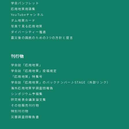
学会パンフレット
応用地質用語集
YouTubeチャンネル
ダム地質カード
写真で見る応用地質
ダイバーシティー推進
震災後の国民のための3つの方針と提言
刊行物
学会誌「応用地質」
学会誌「応用地質」投稿規定
「応用地質」特集号
学会誌「応用地質」のバックナンバーJ-STAGE（外部リンク）
海外応用地質学調査団報告
シンポジウム予稿集
研究発表会講演論文集
その他販売刊行物
特別刊行物
災害調査団報告書