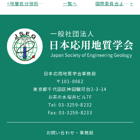
<
地層処分技術WGにおける中間整理の説明会及び意見交換会のお知らせ
一覧へ
国際委員会より「35th IGCコングレスのアブストラクト受付延長」のお知らせ
>
日本応用地質学会事務局
〒101-0062
東京都千代田区神田駿河台2-3-14
03-3259-8232
お茶の水桜井ビル7F
Tel:
03-3259-8232
Fax: 03-3259-8233
お問い合わせ・事務局