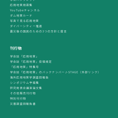
応用地質用語集
YouTubeチャンネル
ダム地質カード
写真で見る応用地質
ダイバーシティー推進
震災後の国民のための3つの方針と提言
刊行物
学会誌「応用地質」
学会誌「応用地質」投稿規定
「応用地質」特集号
学会誌「応用地質」のバックナンバーJ-STAGE（外部リンク）
海外応用地質学調査団報告
シンポジウム予稿集
研究発表会講演論文集
その他販売刊行物
特別刊行物
災害調査団報告書