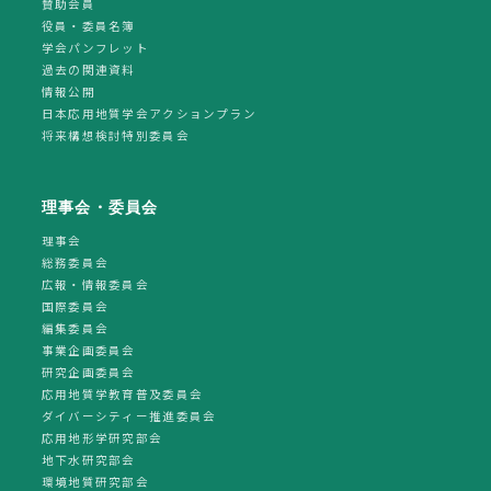
賛助会員
役員・委員名簿
学会パンフレット
過去の関連資料
情報公開
日本応用地質学会アクションプラン
将来構想検討特別委員会
理事会・委員会
理事会
総務委員会
広報・情報委員会
国際委員会
編集委員会
事業企画委員会
研究企画委員会
応用地質学教育普及委員会
ダイバーシティー推進委員会
応用地形学研究部会
地下水研究部会
環境地質研究部会