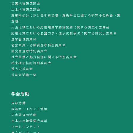
災害地質研究部会
土木地質研究部会
廃棄物処分における地質環境・解析手法に関する研究小委員会（第
五期）
火山地域における応用地質学的諸問題に関する研究小委員会
応用地質における岩盤力学・透水試験手法に関する研究小委員会
選挙管理委員会
名誉会員・功績賞選考特別委員会
論文賞選考特別委員会
社会貢献と魅力発信に関する特別委員会
将来構想検討特別委員会
過去の委員会
委員会活動一覧
学会活動
支部活動
講演会・イベント情報
災害調査団活動
日本応用地質学会表彰
フォトコンテスト
学会パンフレット