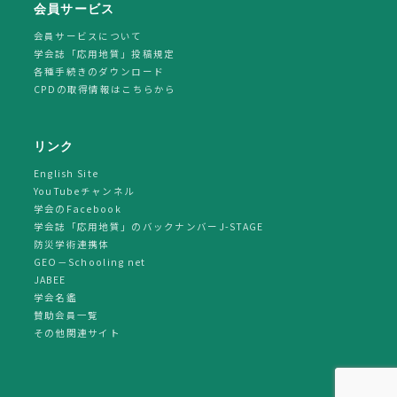
会員サービス
会員サービスについて
学会誌「応用地質」投稿規定
各種手続きのダウンロード
CPDの取得情報はこちらから
リンク
English Site
YouTubeチャンネル
学会のFacebook
学会誌「応用地質」のバックナンバーJ-STAGE
防災学術連携体
GEO－Schooling net
JABEE
学会名鑑
賛助会員一覧
その他関連サイト