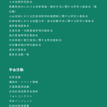
土木地質研究部会
廃棄物処分における地質環境・解析手法に関する研究小委員会（第
五期）
火山地域における応用地質学的諸問題に関する研究小委員会
応用地質における岩盤力学・透水試験手法に関する研究小委員会
選挙管理委員会
名誉会員・功績賞選考特別委員会
論文賞選考特別委員会
社会貢献と魅力発信に関する特別委員会
将来構想検討特別委員会
過去の委員会
委員会活動一覧
学会活動
支部活動
講演会・イベント情報
災害調査団活動
日本応用地質学会表彰
フォトコンテスト
学会パンフレット
応用地質用語集