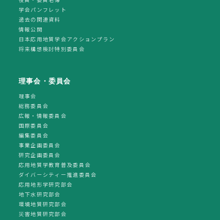
学会パンフレット
過去の関連資料
情報公開
日本応用地質学会アクションプラン
将来構想検討特別委員会
理事会・委員会
理事会
総務委員会
広報・情報委員会
国際委員会
編集委員会
事業企画委員会
研究企画委員会
応用地質学教育普及委員会
ダイバーシティー推進委員会
応用地形学研究部会
地下水研究部会
環境地質研究部会
災害地質研究部会