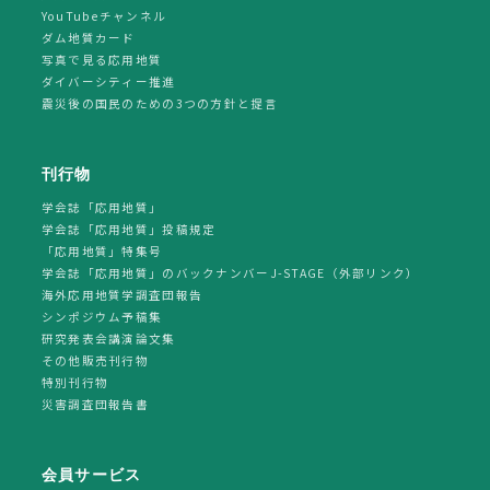
YouTubeチャンネル
ダム地質カード
写真で見る応用地質
ダイバーシティー推進
震災後の国民のための3つの方針と提言
刊行物
学会誌「応用地質」
学会誌「応用地質」投稿規定
「応用地質」特集号
学会誌「応用地質」のバックナンバーJ-STAGE（外部リンク）
海外応用地質学調査団報告
シンポジウム予稿集
研究発表会講演論文集
その他販売刊行物
特別刊行物
災害調査団報告書
会員サービス