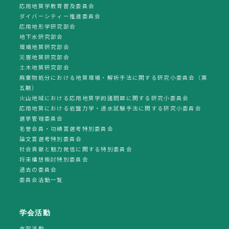
応用地質学教育普及委員会
ダイバーシティー推進委員会
応用地形学研究部会
地下水研究部会
環境地質研究部会
災害地質研究部会
土木地質研究部会
廃棄物処分における地質環境・解析手法に関する研究小委員会（第
五期）
火山地域における応用地質学的諸問題に関する研究小委員会
応用地質における岩盤力学・透水試験手法に関する研究小委員会
選挙管理委員会
名誉会員・功績賞選考特別委員会
論文賞選考特別委員会
社会貢献と魅力発信に関する特別委員会
将来構想検討特別委員会
過去の委員会
委員会活動一覧
学会活動
支部活動