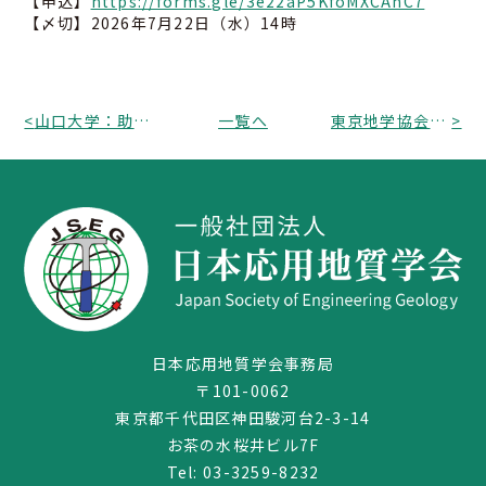
【申込】
https://forms.gle/3e22aP5KfoMXCAnC7
【〆切】2026年7月22日（水）14時
<
山口大学：助教（大学院創成科学研究科理学系学域 地球科学分野）公募（女性限定）のお知らせ・(Female-Only Recruitment) Yamaguchi University: Graduate School of Sciences and Technology for Innovation, Earth Science Section, Yamaguchi University/ Assistant Professor
一覧へ
東京地学協会から春季講演会「AIにもわかりやすい赤色立体地図－地形表現の原理と最近の進化」のお知らせ
>
03-3259-8232
日本応用地質学会事務局
〒101-0062
東京都千代田区神田駿河台2-3-14
お茶の水桜井ビル7F
Tel:
03-3259-8232