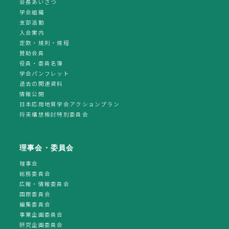
会長あいさつ
学会組織
支部活動
入会案内
定款・規則・規程
賛助会員
役員・委員名簿
学会パンフレット
過去の関連資料
情報公開
日本応用地質学会アクションプラン
将来構想検討特別委員会
理事会・委員会
理事会
総務委員会
広報・情報委員会
国際委員会
編集委員会
事業企画委員会
研究企画委員会