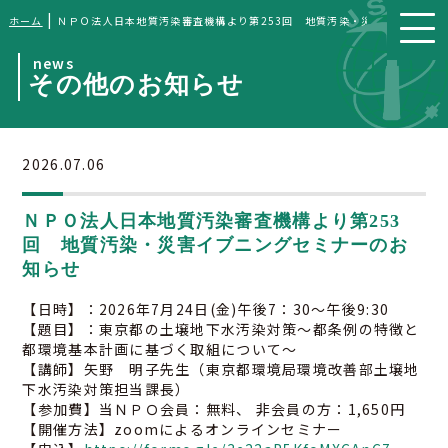
|
ホーム
ＮＰＯ法人日本地質汚染審査機構より第253回 地質汚染・災害イブニング
news
その他のお知らせ
2026.07.06
ＮＰＯ法人日本地質汚染審査機構より第253
回 地質汚染・災害イブニングセミナーのお
知らせ
【日時】：2026年7月24日(金)午後7：30～午後9:30
【題目】：東京都の土壌地下水汚染対策～都条例の特徴と
都環境基本計画に基づく取組について～
【講師】矢野 明子先生（東京都環境局環境改善部土壌地
下水汚染対策担当課長）
【参加費】当ＮＰＯ会員：無料、 非会員の方：1,650円
【開催方法】zoomによるオンラインセミナー