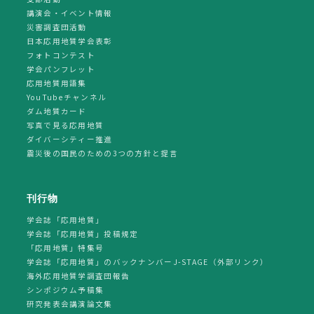
講演会・イベント情報
災害調査団活動
日本応用地質学会表彰
フォトコンテスト
学会パンフレット
応用地質用語集
YouTubeチャンネル
ダム地質カード
写真で見る応用地質
ダイバーシティー推進
震災後の国民のための3つの方針と提言
刊行物
学会誌「応用地質」
学会誌「応用地質」投稿規定
「応用地質」特集号
学会誌「応用地質」のバックナンバーJ-STAGE（外部リンク）
海外応用地質学調査団報告
シンポジウム予稿集
研究発表会講演論文集