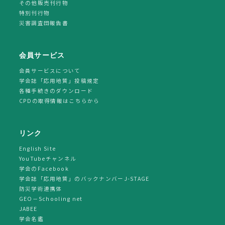
その他販売刊行物
特別刊行物
災害調査団報告書
会員サービス
会員サービスについて
学会誌「応用地質」投稿規定
各種手続きのダウンロード
CPDの取得情報はこちらから
リンク
English Site
YouTubeチャンネル
学会のFacebook
学会誌「応用地質」のバックナンバーJ-STAGE
防災学術連携体
GEO－Schooling net
JABEE
学会名鑑