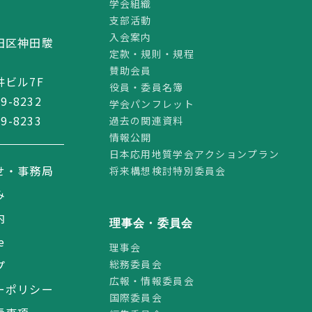
学会組織
支部活動
2
入会案内
田区神田駿
定款・規則・規程
賛助会員
ビル7F
役員・委員名簿
59-8232
学会パンフレット
59-8233
過去の関連資料
情報公開
日本応用地質学会アクションプラン
せ・事務局
将来構想検討特別委員会
み
内
理事会・委員会
e
理事会
総務委員会
プ
広報・情報委員会
ーポリシー
国際委員会