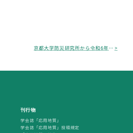
京都大学防災研究所から令和6年度共同研究の募集について
>
刊行物
学会誌「応用地質」
学会誌「応用地質」投稿規定