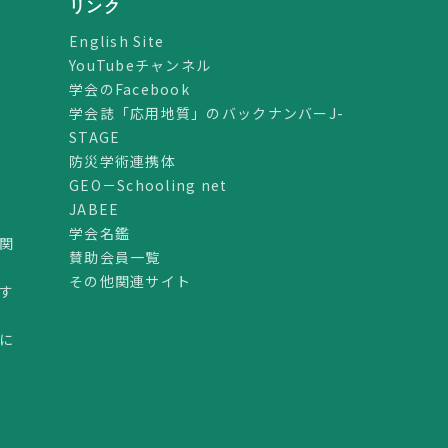
リンク
English Site
YouTubeチャンネル
学会のFacebook
学会誌「応用地質」のバックナンバーJ-
STAGE
防災学術連携体
GEO－Schooling net
JABEE
学会名鑑
関
賛助会員一覧
その他関連サイト
す
に