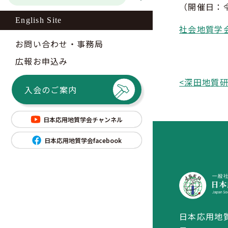
（開催日：令
English Site
社会地質学
お問い合わせ・事務局
広報お申込み
<
入会のご案内
日本応用地質学会チャンネル
日本応用地質学会facebook
日本応用地