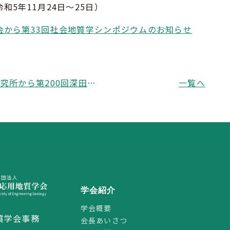
和5年11月24日～25日）
会から第33回社会地質学シンポジウムのお知らせ
深田地質研究所から第200回深田研談話会「謎の海底隆起？！地すべりがつくるノンテクトニック地質構造」のお知らせ
一覧へ
学会紹介
学会概要
質学会事務
会長あいさつ