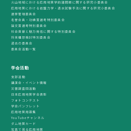
火山地域における応用地質学的諸問題に関する研究小委員会
応用地質における岩盤力学・透水試験手法に関する研究小委員会
選挙管理委員会
名誉会員・功績賞選考特別委員会
論文賞選考特別委員会
社会貢献と魅力発信に関する特別委員会
将来構想検討特別委員会
過去の委員会
委員会活動一覧
学会活動
支部活動
講演会・イベント情報
災害調査団活動
日本応用地質学会表彰
フォトコンテスト
学会パンフレット
応用地質用語集
YouTubeチャンネル
ダム地質カード
写真で見る応用地質