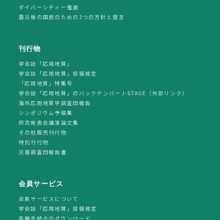
ダイバーシティー推進
震災後の国民のための3つの方針と提言
刊行物
学会誌「応用地質」
学会誌「応用地質」投稿規定
「応用地質」特集号
学会誌「応用地質」のバックナンバーJ-STAGE（外部リンク）
海外応用地質学調査団報告
シンポジウム予稿集
研究発表会講演論文集
その他販売刊行物
特別刊行物
災害調査団報告書
会員サービス
会員サービスについて
学会誌「応用地質」投稿規定
各種手続きのダウンロード