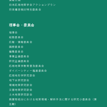
日本応用地質学会アクションプラン
将来構想検討特別委員会
理事会・委員会
理事会
総務委員会
広報・情報委員会
国際委員会
編集委員会
事業企画委員会
研究企画委員会
応用地質学教育普及委員会
ダイバーシティー推進委員会
応用地形学研究部会
地下水研究部会
環境地質研究部会
災害地質研究部会
土木地質研究部会
廃棄物処分における地質環境・解析手法に関する研究小委員会（第
五期）