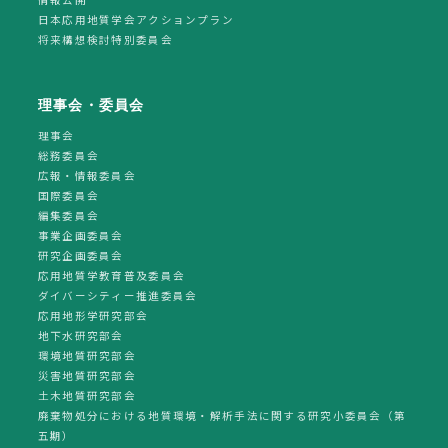
日本応用地質学会アクションプラン
将来構想検討特別委員会
理事会・委員会
理事会
総務委員会
広報・情報委員会
国際委員会
編集委員会
事業企画委員会
研究企画委員会
応用地質学教育普及委員会
ダイバーシティー推進委員会
応用地形学研究部会
地下水研究部会
環境地質研究部会
災害地質研究部会
土木地質研究部会
廃棄物処分における地質環境・解析手法に関する研究小委員会（第
五期）