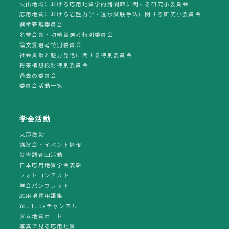
火山地域における応用地質学的諸問題に関する研究小委員会
応用地質における岩盤力学・透水試験手法に関する研究小委員会
選挙管理委員会
名誉会員・功績賞選考特別委員会
論文賞選考特別委員会
社会貢献と魅力発信に関する特別委員会
将来構想検討特別委員会
過去の委員会
委員会活動一覧
学会活動
支部活動
講演会・イベント情報
災害調査団活動
日本応用地質学会表彰
フォトコンテスト
学会パンフレット
応用地質用語集
YouTubeチャンネル
ダム地質カード
写真で見る応用地質