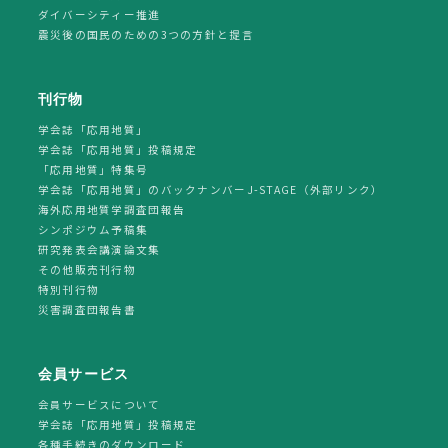
ダイバーシティー推進
震災後の国民のための3つの方針と提言
刊行物
学会誌「応用地質」
学会誌「応用地質」投稿規定
「応用地質」特集号
学会誌「応用地質」のバックナンバーJ-STAGE（外部リンク）
海外応用地質学調査団報告
シンポジウム予稿集
研究発表会講演論文集
その他販売刊行物
特別刊行物
災害調査団報告書
会員サービス
会員サービスについて
学会誌「応用地質」投稿規定
各種手続きのダウンロード