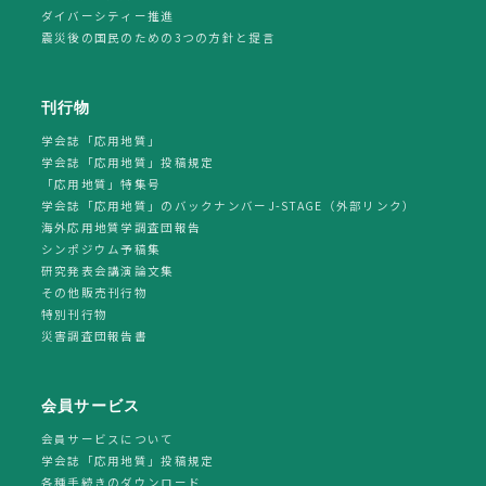
ダイバーシティー推進
震災後の国民のための3つの方針と提言
刊行物
学会誌「応用地質」
学会誌「応用地質」投稿規定
「応用地質」特集号
学会誌「応用地質」のバックナンバーJ-STAGE（外部リンク）
海外応用地質学調査団報告
シンポジウム予稿集
研究発表会講演論文集
その他販売刊行物
特別刊行物
災害調査団報告書
会員サービス
会員サービスについて
学会誌「応用地質」投稿規定
各種手続きのダウンロード