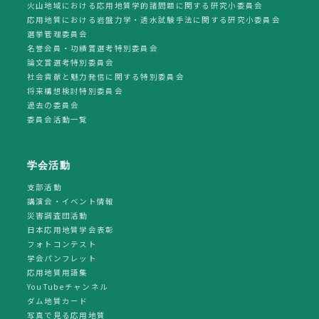
火山地域における応用地質学的諸問題に関する研究小委員会
応用地質における岩盤力学・透水試験手法に関する研究小委員会
選挙管理委員会
名誉会員・功績賞選考特別委員会
論文賞選考特別委員会
社会貢献と魅力発信に関する特別委員会
将来構想検討特別委員会
過去の委員会
委員会活動一覧
学会活動
支部活動
講演会・イベント情報
災害調査団活動
日本応用地質学会表彰
フォトコンテスト
学会パンフレット
応用地質用語集
YouTubeチャンネル
ダム地質カード
写真で見る応用地質