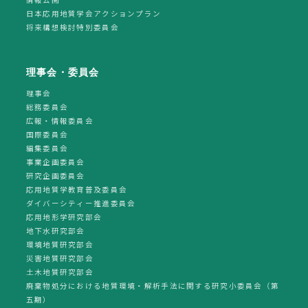
日本応用地質学会アクションプラン
将来構想検討特別委員会
理事会・委員会
理事会
総務委員会
広報・情報委員会
国際委員会
編集委員会
事業企画委員会
研究企画委員会
応用地質学教育普及委員会
ダイバーシティー推進委員会
応用地形学研究部会
地下水研究部会
環境地質研究部会
災害地質研究部会
土木地質研究部会
廃棄物処分における地質環境・解析手法に関する研究小委員会（第
五期）