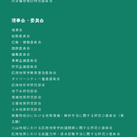
将来構想検討特別委員会
理事会・委員会
理事会
総務委員会
広報・情報委員会
国際委員会
編集委員会
事業企画委員会
研究企画委員会
応用地質学教育普及委員会
ダイバーシティー推進委員会
応用地形学研究部会
地下水研究部会
環境地質研究部会
災害地質研究部会
土木地質研究部会
廃棄物処分における地質環境・解析手法に関する研究小委員会（第
五期）
火山地域における応用地質学的諸問題に関する研究小委員会
応用地質における岩盤力学・透水試験手法に関する研究小委員会