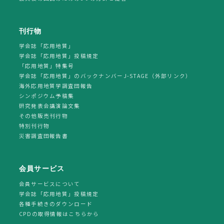
刊行物
学会誌「応用地質」
学会誌「応用地質」投稿規定
「応用地質」特集号
学会誌「応用地質」のバックナンバーJ-STAGE（外部リンク）
海外応用地質学調査団報告
シンポジウム予稿集
研究発表会講演論文集
その他販売刊行物
特別刊行物
災害調査団報告書
会員サービス
会員サービスについて
学会誌「応用地質」投稿規定
各種手続きのダウンロード
CPDの取得情報はこちらから