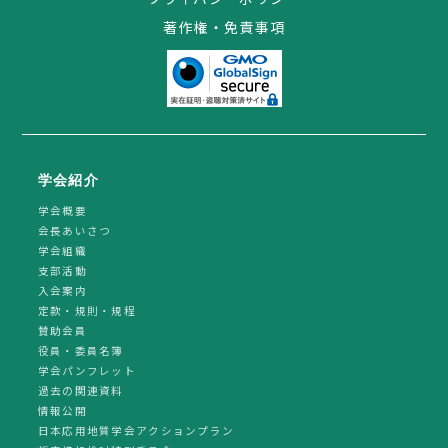
著作権・免責事項
学会紹介
学会概要
会長あいさつ
学会組織
支部活動
入会案内
定款・規則・規程
賛助会員
役員・委員名簿
学会パンフレット
過去の関連資料
情報公開
日本応用地質学会アクションプラン