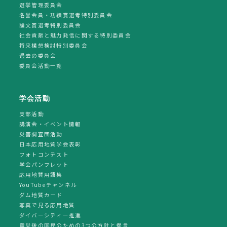
選挙管理委員会
名誉会員・功績賞選考特別委員会
論文賞選考特別委員会
社会貢献と魅力発信に関する特別委員会
将来構想検討特別委員会
過去の委員会
委員会活動一覧
学会活動
支部活動
講演会・イベント情報
災害調査団活動
日本応用地質学会表彰
フォトコンテスト
学会パンフレット
応用地質用語集
YouTubeチャンネル
ダム地質カード
写真で見る応用地質
ダイバーシティー推進
震災後の国民のための3つの方針と提言