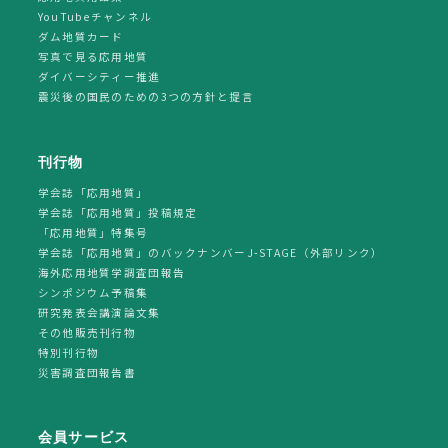
YouTubeチャンネル
ダム地質カード
写真で見る応用地質
ダイバーシティー推進
震災後の国民のための3つの方針と提言
刊行物
学会誌「応用地質」
学会誌「応用地質」投稿規定
「応用地質」特集号
学会誌「応用地質」のバックナンバーJ-STAGE（外部リンク）
海外応用地質学調査団報告
シンポジウム予稿集
研究発表会講演論文集
その他販売刊行物
特別刊行物
災害調査団報告書
会員サービス