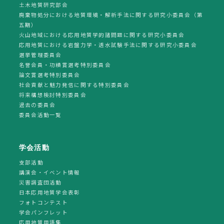
土木地質研究部会
廃棄物処分における地質環境・解析手法に関する研究小委員会（第
五期）
火山地域における応用地質学的諸問題に関する研究小委員会
応用地質における岩盤力学・透水試験手法に関する研究小委員会
選挙管理委員会
名誉会員・功績賞選考特別委員会
論文賞選考特別委員会
社会貢献と魅力発信に関する特別委員会
将来構想検討特別委員会
過去の委員会
委員会活動一覧
学会活動
支部活動
講演会・イベント情報
災害調査団活動
日本応用地質学会表彰
フォトコンテスト
学会パンフレット
応用地質用語集