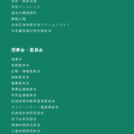
役員・委員名簿
学会パンフレット
過去の関連資料
情報公開
日本応用地質学会アクションプラン
将来構想検討特別委員会
理事会・委員会
理事会
総務委員会
広報・情報委員会
国際委員会
編集委員会
事業企画委員会
研究企画委員会
応用地質学教育普及委員会
ダイバーシティー推進委員会
応用地形学研究部会
地下水研究部会
環境地質研究部会
災害地質研究部会