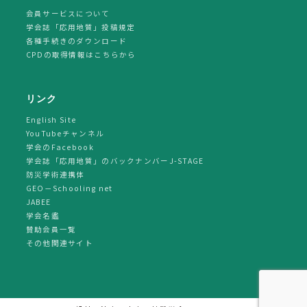
会員サービスについて
学会誌「応用地質」投稿規定
各種手続きのダウンロード
CPDの取得情報はこちらから
リンク
English Site
YouTubeチャンネル
学会のFacebook
学会誌「応用地質」のバックナンバーJ-STAGE
防災学術連携体
GEO－Schooling net
JABEE
学会名鑑
賛助会員一覧
その他関連サイト