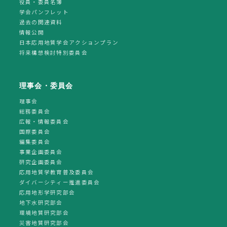
役員・委員名簿
学会パンフレット
過去の関連資料
情報公開
日本応用地質学会アクションプラン
将来構想検討特別委員会
理事会・委員会
理事会
総務委員会
広報・情報委員会
国際委員会
編集委員会
事業企画委員会
研究企画委員会
応用地質学教育普及委員会
ダイバーシティー推進委員会
応用地形学研究部会
地下水研究部会
環境地質研究部会
災害地質研究部会