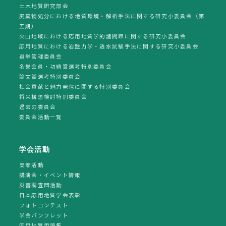
土木地質研究部会
廃棄物処分における地質環境・解析手法に関する研究小委員会（第
五期）
火山地域における応用地質学的諸問題に関する研究小委員会
応用地質における岩盤力学・透水試験手法に関する研究小委員会
選挙管理委員会
名誉会員・功績賞選考特別委員会
論文賞選考特別委員会
社会貢献と魅力発信に関する特別委員会
将来構想検討特別委員会
過去の委員会
委員会活動一覧
学会活動
支部活動
講演会・イベント情報
災害調査団活動
日本応用地質学会表彰
フォトコンテスト
学会パンフレット
応用地質用語集