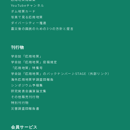
YouTubeチャンネル
ダム地質カード
写真で見る応用地質
ダイバーシティー推進
震災後の国民のための3つの方針と提言
刊行物
学会誌「応用地質」
学会誌「応用地質」投稿規定
「応用地質」特集号
学会誌「応用地質」のバックナンバーJ-STAGE（外部リンク）
海外応用地質学調査団報告
シンポジウム予稿集
研究発表会講演論文集
その他販売刊行物
特別刊行物
災害調査団報告書
会員サービス