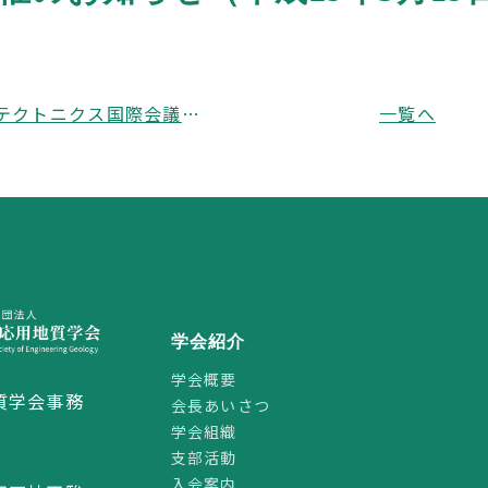
第4回斜面テクトニクス国際会議（The 4th Slope Tectonics Conference）（日本応用地質学会後援）（平成29年10月14日～18日：京都、投稿締切5月31日）
一覧へ
学会紹介
学会概要
質学会事務
会長あいさつ
学会組織
支部活動
2
入会案内