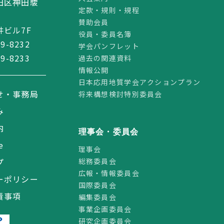
田区神田駿
定款・規則・規程
賛助会員
ビル7F
役員・委員名簿
59-8232
学会パンフレット
59-8233
過去の関連資料
情報公開
日本応用地質学会アクションプラン
せ・事務局
将来構想検討特別委員会
み
内
理事会・委員会
e
理事会
総務委員会
プ
広報・情報委員会
ーポリシー
国際委員会
責事項
編集委員会
事業企画委員会
研究企画委員会