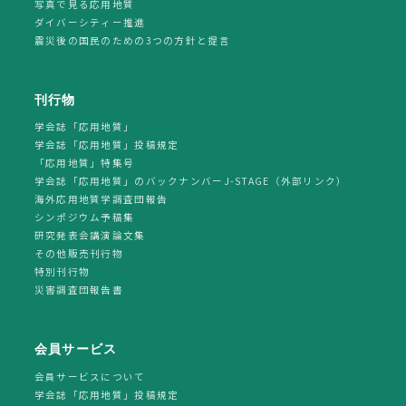
写真で見る応用地質
ダイバーシティー推進
震災後の国民のための3つの方針と提言
刊行物
学会誌「応用地質」
学会誌「応用地質」投稿規定
「応用地質」特集号
学会誌「応用地質」のバックナンバーJ-STAGE（外部リンク）
海外応用地質学調査団報告
シンポジウム予稿集
研究発表会講演論文集
その他販売刊行物
特別刊行物
災害調査団報告書
会員サービス
会員サービスについて
学会誌「応用地質」投稿規定