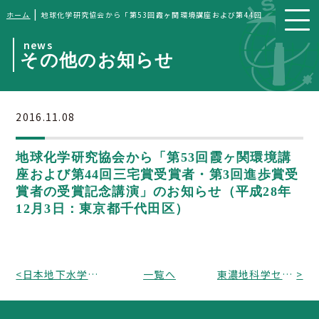
|
ホーム
地球化学研究協会から「第53回霞ヶ関環境講座および第44回三宅賞受賞者・
news
その他のお知らせ
2016.11.08
地球化学研究協会から「第53回霞ヶ関環境講
座および第44回三宅賞受賞者・第3回進歩賞受
賞者の受賞記念講演」のお知らせ（平成28年
12月3日：東京都千代田区）
<
日本地下水学会シンポジウム「水循環基本計画の下での地下水に関する取り組み」のお知らせ（申込〆：平成28年11月30日、開催：12月5日（東京都世田谷区）、日本応用地質学会後援行事）
一覧へ
東濃地科学センター開所50周年記念行事「地下環境シンポジウム～地下環境の研究最前線～」のお知らせ（平成28年12月3日：岐阜県瑞浪市、日本応用地質学会後援行事）
>