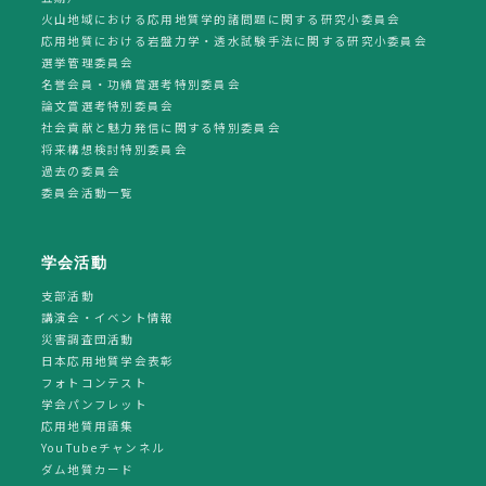
火山地域における応用地質学的諸問題に関する研究小委員会
応用地質における岩盤力学・透水試験手法に関する研究小委員会
選挙管理委員会
名誉会員・功績賞選考特別委員会
論文賞選考特別委員会
社会貢献と魅力発信に関する特別委員会
将来構想検討特別委員会
過去の委員会
委員会活動一覧
学会活動
支部活動
講演会・イベント情報
災害調査団活動
日本応用地質学会表彰
フォトコンテスト
学会パンフレット
応用地質用語集
YouTubeチャンネル
ダム地質カード