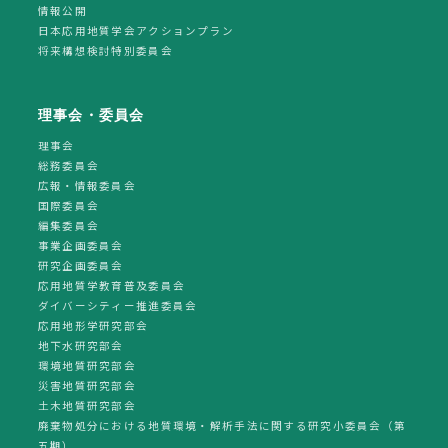
情報公開
日本応用地質学会アクションプラン
将来構想検討特別委員会
理事会・委員会
理事会
総務委員会
広報・情報委員会
国際委員会
編集委員会
事業企画委員会
研究企画委員会
応用地質学教育普及委員会
ダイバーシティー推進委員会
応用地形学研究部会
地下水研究部会
環境地質研究部会
災害地質研究部会
土木地質研究部会
廃棄物処分における地質環境・解析手法に関する研究小委員会（第
五期）