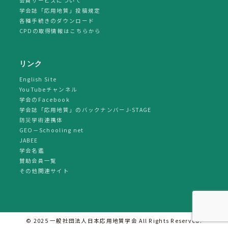
会員サービスについて
学会誌「応用地質」投稿規定
各種手続きのダウンロード
CPDの取得情報はこちらから
リンク
English Site
YouTubeチャンネル
学会のFacebook
学会誌「応用地質」のバックナンバーJ-STAGE
防災学術連携体
GEO－Schooling net
JABEE
学会名鑑
賛助会員一覧
その他関連サイト
© 2025 一般社団法人日本応用地質学会 All Rights Reserved.