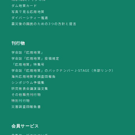
ダム地質カード
写真で見る応用地質
ダイバーシティー推進
震災後の国民のための3つの方針と提言
刊行物
学会誌「応用地質」
学会誌「応用地質」投稿規定
「応用地質」特集号
学会誌「応用地質」のバックナンバーJ-STAGE（外部リンク）
海外応用地質学調査団報告
シンポジウム予稿集
研究発表会講演論文集
その他販売刊行物
特別刊行物
災害調査団報告書
会員サービス