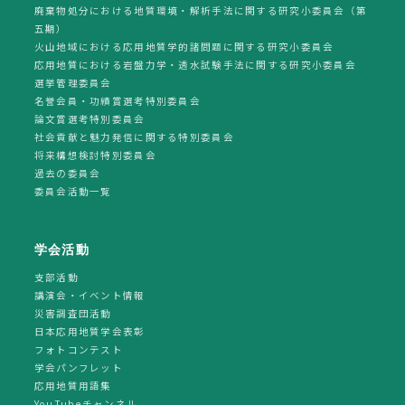
廃棄物処分における地質環境・解析手法に関する研究小委員会（第
五期）
火山地域における応用地質学的諸問題に関する研究小委員会
応用地質における岩盤力学・透水試験手法に関する研究小委員会
選挙管理委員会
名誉会員・功績賞選考特別委員会
論文賞選考特別委員会
社会貢献と魅力発信に関する特別委員会
将来構想検討特別委員会
過去の委員会
委員会活動一覧
学会活動
支部活動
講演会・イベント情報
災害調査団活動
日本応用地質学会表彰
フォトコンテスト
学会パンフレット
応用地質用語集
YouTubeチャンネル