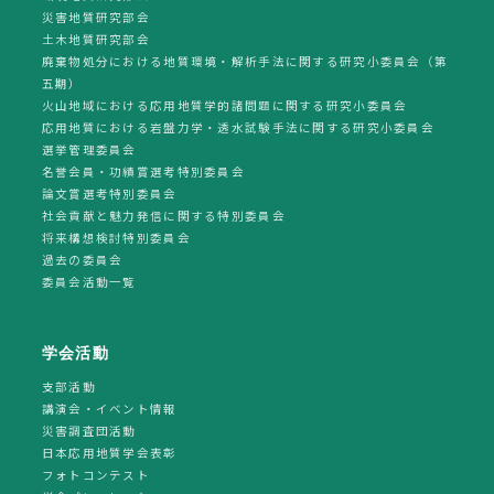
災害地質研究部会
土木地質研究部会
廃棄物処分における地質環境・解析手法に関する研究小委員会（第
五期）
火山地域における応用地質学的諸問題に関する研究小委員会
応用地質における岩盤力学・透水試験手法に関する研究小委員会
選挙管理委員会
名誉会員・功績賞選考特別委員会
論文賞選考特別委員会
社会貢献と魅力発信に関する特別委員会
将来構想検討特別委員会
過去の委員会
委員会活動一覧
学会活動
支部活動
講演会・イベント情報
災害調査団活動
日本応用地質学会表彰
フォトコンテスト