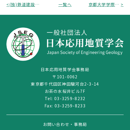
<
(独)鉄道建設・運輸施設整備支援機構より「第13回技術研究会」開催のお知らせ
一覧へ
京都大学学際融合教育研究センターよりアンケートの協力依頼(学術分野の文化比較大調査)がきています。
>
日本応用地質学会事務局
〒101-0062
03-3259-8232
東京都千代田区神田駿河台2-3-14
お茶の水桜井ビル7F
Tel:
03-3259-8232
Fax: 03-3259-8233
お問い合わせ・事務局