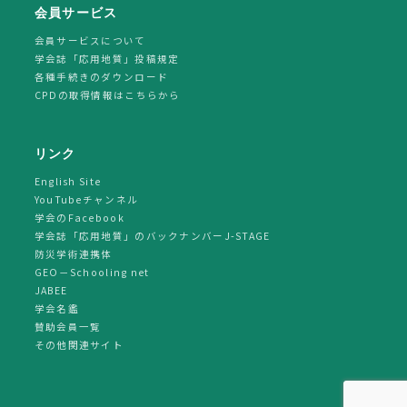
会員サービス
会員サービスについて
学会誌「応用地質」投稿規定
各種手続きのダウンロード
CPDの取得情報はこちらから
リンク
English Site
YouTubeチャンネル
学会のFacebook
学会誌「応用地質」のバックナンバーJ-STAGE
防災学術連携体
GEO－Schooling net
JABEE
学会名鑑
賛助会員一覧
その他関連サイト