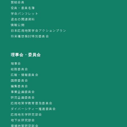
賛助会員
役員・委員名簿
学会パンフレット
過去の関連資料
情報公開
日本応用地質学会アクションプラン
将来構想検討特別委員会
理事会・委員会
理事会
総務委員会
広報・情報委員会
国際委員会
編集委員会
事業企画委員会
研究企画委員会
応用地質学教育普及委員会
ダイバーシティー推進委員会
応用地形学研究部会
地下水研究部会
環境地質研究部会