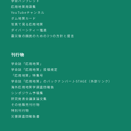
学会パンフレット
応用地質用語集
YouTubeチャンネル
ダム地質カード
写真で見る応用地質
ダイバーシティー推進
震災後の国民のための3つの方針と提言
刊行物
学会誌「応用地質」
学会誌「応用地質」投稿規定
「応用地質」特集号
学会誌「応用地質」のバックナンバーJ-STAGE（外部リンク）
海外応用地質学調査団報告
シンポジウム予稿集
研究発表会講演論文集
その他販売刊行物
特別刊行物
災害調査団報告書