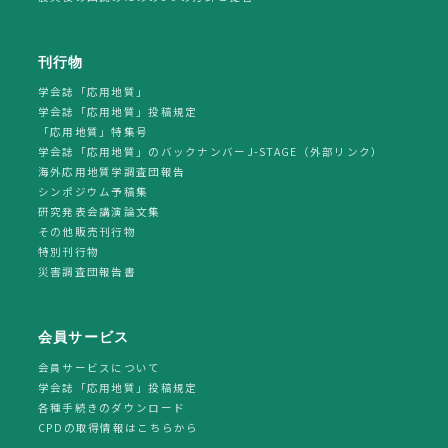
刊行物
学会誌「応用地質」
学会誌「応用地質」投稿規定
「応用地質」特集号
学会誌「応用地質」のバックナンバーJ-STAGE（外部リンク）
海外応用地質学調査団報告
シンポジウム予稿集
研究発表会講演論文集
その他販売刊行物
特別刊行物
災害調査団報告書
会員サービス
会員サービスについて
学会誌「応用地質」投稿規定
各種手続きのダウンロード
CPDの取得情報はこちらから