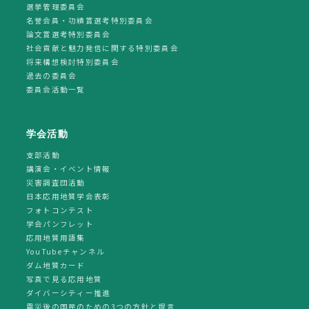
選挙管理委員会
名誉会員・功績賞選考特別委員会
論文賞選考特別委員会
社会貢献と魅力発信に関する特別委員会
将来構想検討特別委員会
過去の委員会
委員会活動一覧
学会活動
支部活動
講演会・イベント情報
災害調査団活動
日本応用地質学会表彰
フォトコンテスト
学会パンフレット
応用地質用語集
YouTubeチャンネル
ダム地質カード
写真で見る応用地質
ダイバーシティー推進
震災後の国民のための3つの方針と提言