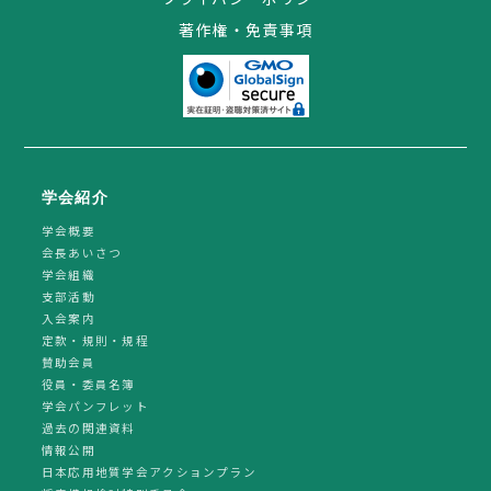
著作権・免責事項
学会紹介
学会概要
会長あいさつ
学会組織
支部活動
入会案内
定款・規則・規程
賛助会員
役員・委員名簿
学会パンフレット
過去の関連資料
情報公開
日本応用地質学会アクションプラン