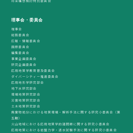
将来構想検討特別委員会
理事会・委員会
理事会
総務委員会
広報・情報委員会
国際委員会
編集委員会
事業企画委員会
研究企画委員会
応用地質学教育普及委員会
ダイバーシティー推進委員会
応用地形学研究部会
地下水研究部会
環境地質研究部会
災害地質研究部会
土木地質研究部会
廃棄物処分における地質環境・解析手法に関する研究小委員会（第
五期）
火山地域における応用地質学的諸問題に関する研究小委員会
応用地質における岩盤力学・透水試験手法に関する研究小委員会