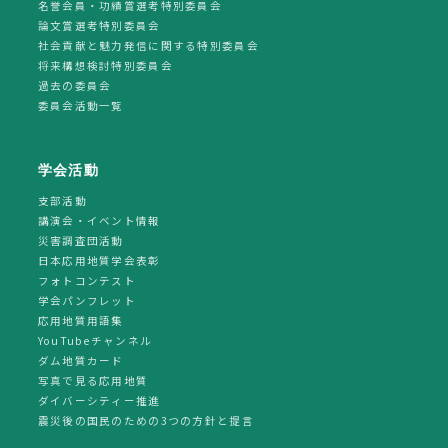
名誉会員・功績賞選考特別委員会
論文賞選考特別委員会
社会貢献と魅力発信に関する特別委員会
将来構想検討特別委員会
過去の委員会
委員会活動一覧
学会活動
支部活動
講演会・イベント情報
災害調査団活動
日本応用地質学会表彰
フォトコンテスト
学会パンフレット
応用地質用語集
YouTubeチャンネル
ダム地質カード
写真で見る応用地質
ダイバーシティー推進
震災後の国民のための3つの方針と提言