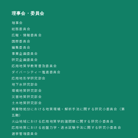
理事会・委員会
理事会
総務委員会
広報・情報委員会
国際委員会
編集委員会
事業企画委員会
研究企画委員会
応用地質学教育普及委員会
ダイバーシティー推進委員会
応用地形学研究部会
地下水研究部会
環境地質研究部会
災害地質研究部会
土木地質研究部会
廃棄物処分における地質環境・解析手法に関する研究小委員会（第
五期）
火山地域における応用地質学的諸問題に関する研究小委員会
応用地質における岩盤力学・透水試験手法に関する研究小委員会
選挙管理委員会