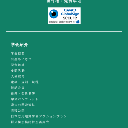
著作権・免責事項
学会紹介
学会概要
会長あいさつ
学会組織
支部活動
入会案内
定款・規則・規程
賛助会員
役員・委員名簿
学会パンフレット
過去の関連資料
情報公開
日本応用地質学会アクションプラン
将来構想検討特別委員会