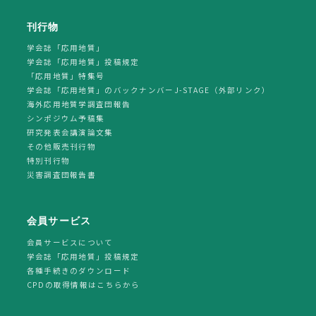
刊行物
学会誌「応用地質」
学会誌「応用地質」投稿規定
「応用地質」特集号
学会誌「応用地質」のバックナンバーJ-STAGE（外部リンク）
海外応用地質学調査団報告
シンポジウム予稿集
研究発表会講演論文集
その他販売刊行物
特別刊行物
災害調査団報告書
会員サービス
会員サービスについて
学会誌「応用地質」投稿規定
各種手続きのダウンロード
CPDの取得情報はこちらから