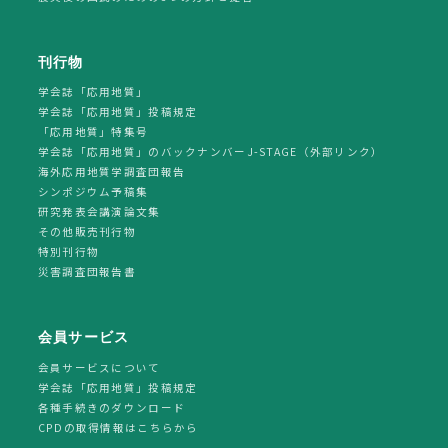
刊行物
学会誌「応用地質」
学会誌「応用地質」投稿規定
「応用地質」特集号
学会誌「応用地質」のバックナンバーJ-STAGE（外部リンク）
海外応用地質学調査団報告
シンポジウム予稿集
研究発表会講演論文集
その他販売刊行物
特別刊行物
災害調査団報告書
会員サービス
会員サービスについて
学会誌「応用地質」投稿規定
各種手続きのダウンロード
CPDの取得情報はこちらから