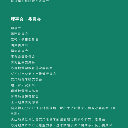
将来構想検討特別委員会
理事会・委員会
理事会
総務委員会
広報・情報委員会
国際委員会
編集委員会
事業企画委員会
研究企画委員会
応用地質学教育普及委員会
ダイバーシティー推進委員会
応用地形学研究部会
地下水研究部会
環境地質研究部会
災害地質研究部会
土木地質研究部会
廃棄物処分における地質環境・解析手法に関する研究小委員会（第
五期）
火山地域における応用地質学的諸問題に関する研究小委員会
応用地質における岩盤力学・透水試験手法に関する研究小委員会