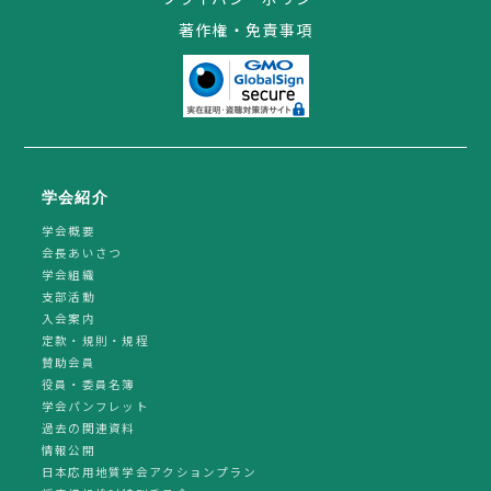
著作権・免責事項
学会紹介
学会概要
会長あいさつ
学会組織
支部活動
入会案内
定款・規則・規程
賛助会員
役員・委員名簿
学会パンフレット
過去の関連資料
情報公開
日本応用地質学会アクションプラン