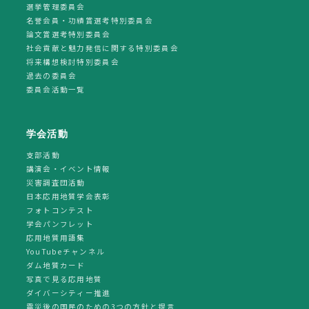
選挙管理委員会
名誉会員・功績賞選考特別委員会
論文賞選考特別委員会
社会貢献と魅力発信に関する特別委員会
将来構想検討特別委員会
過去の委員会
委員会活動一覧
学会活動
支部活動
講演会・イベント情報
災害調査団活動
日本応用地質学会表彰
フォトコンテスト
学会パンフレット
応用地質用語集
YouTubeチャンネル
ダム地質カード
写真で見る応用地質
ダイバーシティー推進
震災後の国民のための3つの方針と提言