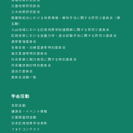
災害地質研究部会
土木地質研究部会
廃棄物処分における地質環境・解析手法に関する研究小委員会（第
五期）
火山地域における応用地質学的諸問題に関する研究小委員会
応用地質における岩盤力学・透水試験手法に関する研究小委員会
選挙管理委員会
名誉会員・功績賞選考特別委員会
論文賞選考特別委員会
社会貢献と魅力発信に関する特別委員会
将来構想検討特別委員会
過去の委員会
委員会活動一覧
学会活動
支部活動
講演会・イベント情報
災害調査団活動
日本応用地質学会表彰
フォトコンテスト