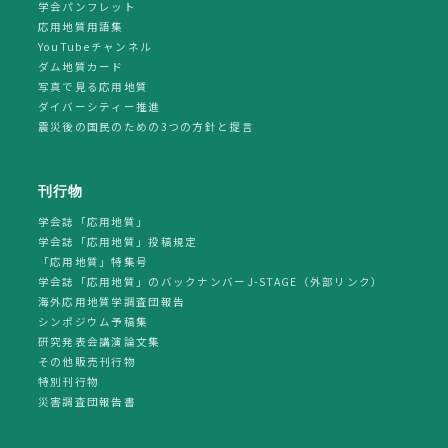
学会パンフレット
応用地質用語集
YouTubeチャンネル
ダム地質カード
写真で見る応用地質
ダイバーシティー推進
震災後の国民のための3つの方針と提言
刊行物
学会誌「応用地質」
学会誌「応用地質」投稿規定
「応用地質」特集号
学会誌「応用地質」のバックナンバーJ-STAGE（外部リンク）
海外応用地質学調査団報告
シンポジウム予稿集
研究発表会講演論文集
その他販売刊行物
特別刊行物
災害調査団報告書