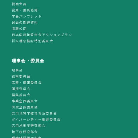
賛助会員
役員・委員名簿
学会パンフレット
過去の関連資料
情報公開
日本応用地質学会アクションプラン
将来構想検討特別委員会
理事会・委員会
理事会
総務委員会
広報・情報委員会
国際委員会
編集委員会
事業企画委員会
研究企画委員会
応用地質学教育普及委員会
ダイバーシティー推進委員会
応用地形学研究部会
地下水研究部会
環境地質研究部会