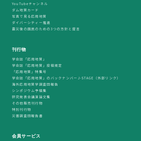
YouTubeチャンネル
ダム地質カード
写真で見る応用地質
ダイバーシティー推進
震災後の国民のための3つの方針と提言
刊行物
学会誌「応用地質」
学会誌「応用地質」投稿規定
「応用地質」特集号
学会誌「応用地質」のバックナンバーJ-STAGE（外部リンク）
海外応用地質学調査団報告
シンポジウム予稿集
研究発表会講演論文集
その他販売刊行物
特別刊行物
災害調査団報告書
会員サービス