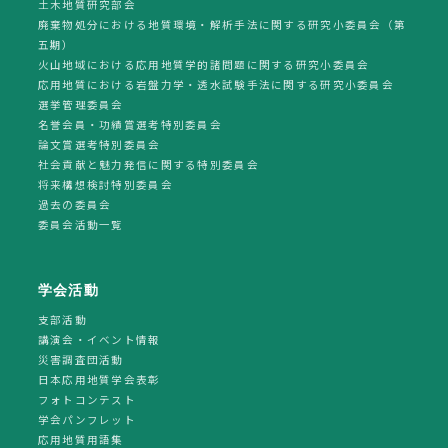
土木地質研究部会
廃棄物処分における地質環境・解析手法に関する研究小委員会（第
五期）
火山地域における応用地質学的諸問題に関する研究小委員会
応用地質における岩盤力学・透水試験手法に関する研究小委員会
選挙管理委員会
名誉会員・功績賞選考特別委員会
論文賞選考特別委員会
社会貢献と魅力発信に関する特別委員会
将来構想検討特別委員会
過去の委員会
委員会活動一覧
学会活動
支部活動
講演会・イベント情報
災害調査団活動
日本応用地質学会表彰
フォトコンテスト
学会パンフレット
応用地質用語集