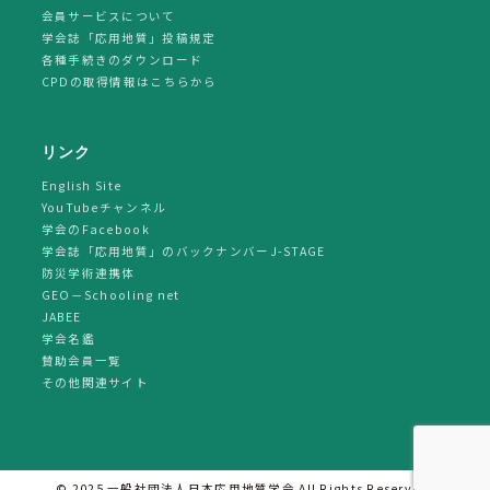
会員サービスについて
学会誌「応用地質」投稿規定
各種手続きのダウンロード
CPDの取得情報はこちらから
リンク
English Site
YouTubeチャンネル
学会のFacebook
学会誌「応用地質」のバックナンバーJ-STAGE
防災学術連携体
GEO－Schooling net
JABEE
学会名鑑
賛助会員一覧
その他関連サイト
© 2025 一般社団法人日本応用地質学会 All Rights Reserved.