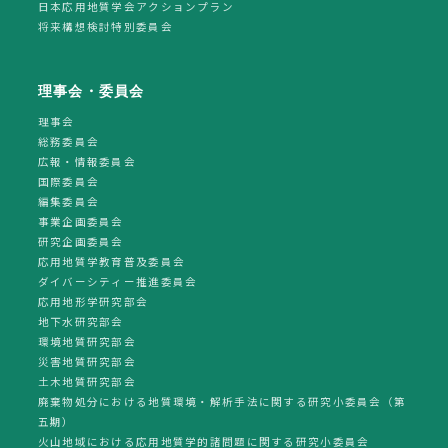
日本応用地質学会アクションプラン
将来構想検討特別委員会
理事会・委員会
理事会
総務委員会
広報・情報委員会
国際委員会
編集委員会
事業企画委員会
研究企画委員会
応用地質学教育普及委員会
ダイバーシティー推進委員会
応用地形学研究部会
地下水研究部会
環境地質研究部会
災害地質研究部会
土木地質研究部会
廃棄物処分における地質環境・解析手法に関する研究小委員会（第
五期）
火山地域における応用地質学的諸問題に関する研究小委員会