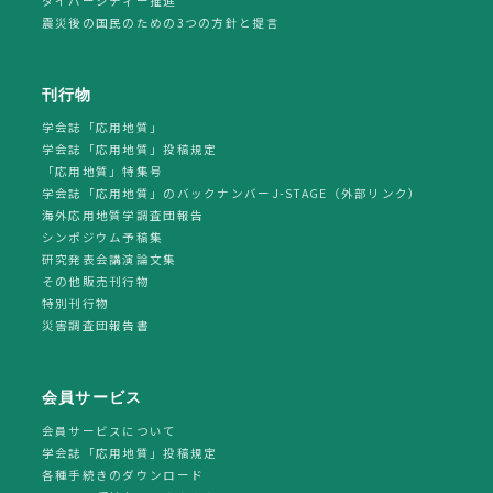
ダイバーシティー推進
震災後の国民のための3つの方針と提言
刊行物
学会誌「応用地質」
学会誌「応用地質」投稿規定
「応用地質」特集号
学会誌「応用地質」のバックナンバーJ-STAGE（外部リンク）
海外応用地質学調査団報告
シンポジウム予稿集
研究発表会講演論文集
その他販売刊行物
特別刊行物
災害調査団報告書
会員サービス
会員サービスについて
学会誌「応用地質」投稿規定
各種手続きのダウンロード