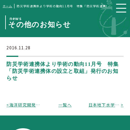
|
ホーム
防災学術連携体より学術の動向11月号 特集「防災学術連携体の設立と取組
news
その他のお知らせ
2016.11.28
防災学術連携体より学術の動向11月号 特集
「防災学術連携体の設立と取組」発行のお知
らせ
<
海洋研究開発機構から平成29年度地球シミュレータ公募課題募集のお知らせ（募集期間：平成28年11月25日(金) ～ 平成29年1月10日(火) 17時必着）
一覧へ
日本地下水学会シンポジウム「水循環基本計画の下での地下水に関する取り組み」のお知らせ（申込〆：平成28年11月30日、開催：12月5日（東京都世田谷区）、日本応用地質学会後援行事）
>