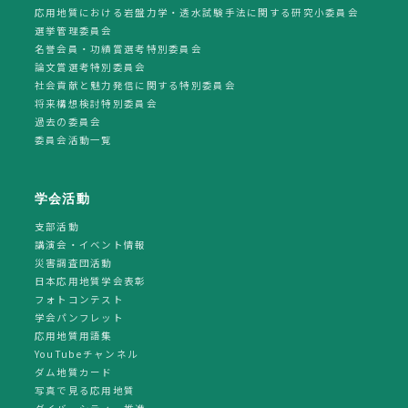
応用地質における岩盤力学・透水試験手法に関する研究小委員会
選挙管理委員会
名誉会員・功績賞選考特別委員会
論文賞選考特別委員会
社会貢献と魅力発信に関する特別委員会
将来構想検討特別委員会
過去の委員会
委員会活動一覧
学会活動
支部活動
講演会・イベント情報
災害調査団活動
日本応用地質学会表彰
フォトコンテスト
学会パンフレット
応用地質用語集
YouTubeチャンネル
ダム地質カード
写真で見る応用地質