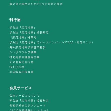
震災後の国民のための3つの方針と提言
刊行物
学会誌「応用地質」
学会誌「応用地質」投稿規定
「応用地質」特集号
学会誌「応用地質」のバックナンバーJ-STAGE（外部リンク）
海外応用地質学調査団報告
シンポジウム予稿集
研究発表会講演論文集
その他販売刊行物
特別刊行物
災害調査団報告書
会員サービス
会員サービスについて
学会誌「応用地質」投稿規定
各種手続きのダウンロード
CPDの取得情報はこちらから