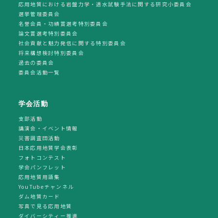
応用地質における岩盤力学・透水試験手法に関する研究小委員会
選挙管理委員会
名誉会員・功績賞選考特別委員会
論文賞選考特別委員会
社会貢献と魅力発信に関する特別委員会
将来構想検討特別委員会
過去の委員会
委員会活動一覧
学会活動
支部活動
講演会・イベント情報
災害調査団活動
日本応用地質学会表彰
フォトコンテスト
学会パンフレット
応用地質用語集
YouTubeチャンネル
ダム地質カード
写真で見る応用地質
ダイバーシティー推進