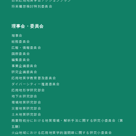
日本応用地質学会アクションプラン
将来構想検討特別委員会
理事会・委員会
理事会
総務委員会
広報・情報委員会
国際委員会
編集委員会
事業企画委員会
研究企画委員会
応用地質学教育普及委員会
ダイバーシティー推進委員会
応用地形学研究部会
地下水研究部会
環境地質研究部会
災害地質研究部会
土木地質研究部会
廃棄物処分における地質環境・解析手法に関する研究小委員会（第
五期）
火山地域における応用地質学的諸問題に関する研究小委員会