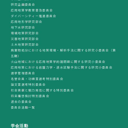
研究企画委員会
応用地質学教育普及委員会
ダイバーシティー推進委員会
応用地形学研究部会
地下水研究部会
環境地質研究部会
災害地質研究部会
土木地質研究部会
廃棄物処分における地質環境・解析手法に関する研究小委員会（第
五期）
火山地域における応用地質学的諸問題に関する研究小委員会
応用地質における岩盤力学・透水試験手法に関する研究小委員会
選挙管理委員会
名誉会員・功績賞選考特別委員会
論文賞選考特別委員会
社会貢献と魅力発信に関する特別委員会
将来構想検討特別委員会
過去の委員会
委員会活動一覧
学会活動