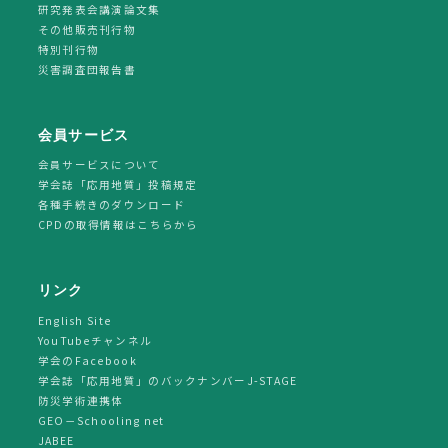
研究発表会講演論文集
その他販売刊行物
特別刊行物
災害調査団報告書
会員サービス
会員サービスについて
学会誌「応用地質」投稿規定
各種手続きのダウンロード
CPDの取得情報はこちらから
リンク
English Site
YouTubeチャンネル
学会のFacebook
学会誌「応用地質」のバックナンバーJ-STAGE
防災学術連携体
GEO－Schooling net
JABEE