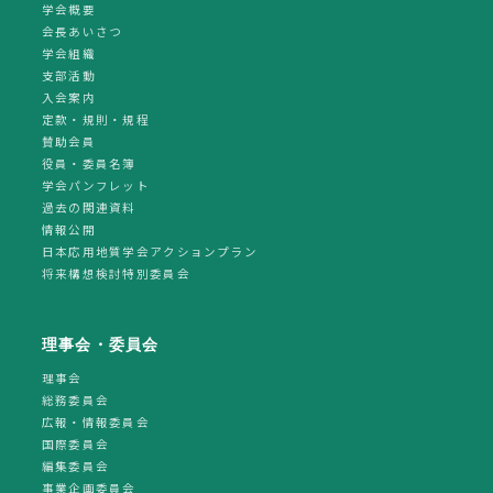
学会概要
会長あいさつ
学会組織
支部活動
入会案内
定款・規則・規程
賛助会員
役員・委員名簿
学会パンフレット
過去の関連資料
情報公開
日本応用地質学会アクションプラン
将来構想検討特別委員会
理事会・委員会
理事会
総務委員会
広報・情報委員会
国際委員会
編集委員会
事業企画委員会