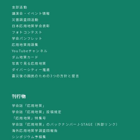
支部活動
講演会・イベント情報
災害調査団活動
日本応用地質学会表彰
フォトコンテスト
学会パンフレット
応用地質用語集
YouTubeチャンネル
ダム地質カード
写真で見る応用地質
ダイバーシティー推進
震災後の国民のための3つの方針と提言
刊行物
学会誌「応用地質」
学会誌「応用地質」投稿規定
「応用地質」特集号
学会誌「応用地質」のバックナンバーJ-STAGE（外部リンク）
海外応用地質学調査団報告
シンポジウム予稿集