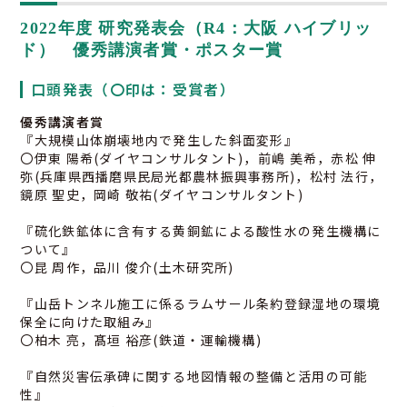
2022年度 研究発表会（R4：大阪 ハイブリッ
ド） 優秀講演者賞・ポスター賞
口頭発表（〇印は：受賞者）
優秀講演者賞
『大規模山体崩壊地内で発生した斜面変形』
〇伊東 陽希(ダイヤコンサルタント)，前嶋 美希，赤松 伸
弥(兵庫県西播磨県民局光都農林振興事務所)，松村 法行，
鏡原 聖史，岡崎 敬祐(ダイヤコンサルタント)
『硫化鉄鉱体に含有する黄銅鉱による酸性水の発生機構に
ついて』
〇昆 周作，品川 俊介(土木研究所)
『山岳トンネル施工に係るラムサール条約登録湿地の環境
保全に向けた取組み』
〇柏木 亮，髙垣 裕彦(鉄道・運輸機構)
『自然災害伝承碑に関する地図情報の整備と活用の可能
性』