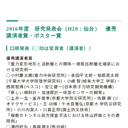
2016年度 研究発表会（H28：仙台） 優秀
講演者賞・ポスター賞
口頭発表〔◯印は受賞者（講演者）〕
優秀講演者賞
『重力変形地形と活断層との関係ー根尾谷断層北端部にお
ける研究例ー
◯小村慶太朗(電力中央研究所)・金田平太郎・柏原真太郎
(千葉大学大学院理学研究科)・小嶋 智(岐阜大学工 学部)・
西尾智博(ペスコ)・安江健一(日本原子力研究開発機構)
『新しい傾斜計・加速度計一体型センサーの開発』
◯土井一生・釜井俊孝(京都大学防災研究所)・佐藤 朗 (ジ
オテクサービス)・王 功輝・千木良雅弘(京都大 学防災研究
所)・小川内良人・川島正照(国土防災技術)
『複数のトンネル前方探査手法における地山評価とその適
用例』
◯濵田好弘・長岡雄太(熊谷組)