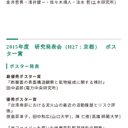
金井哲男・浅井健一・佐々木靖人・法水 哲(土木研究所)
2015年度 研究発表会（H27：京都） ポス
ター賞
ポスター発表
最優秀ポスター賞
『断層面の表面構造観察と鉱物組成に関する検討』
田中姿郎(電力中央研究所)
優秀ポスター賞
『台湾南部における泥火山の最近の活動履歴とリスク評
価』
頭島菜津子，田中和広(山口大学)，陳 仁徳(高雄 師範大学)
『光ファイバーを用いた地層変形監視技術の開発』