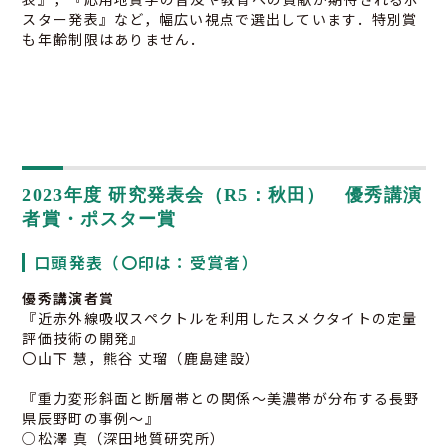
スター発表』など，幅広い視点で選出しています．特別賞
も年齢制限はありません．
2023年度 研究発表会（R5：秋田） 優秀講演
者賞・ポスター賞
口頭発表（〇印は：受賞者）
優秀講演者賞
『近赤外線吸収スペクトルを利用したスメクタイトの定量
評価技術の開発』
〇山下 慧，熊谷 丈瑠（鹿島建設）
『重力変形斜面と断層帯との関係～美濃帯が分布する長野
県辰野町の事例～』
○松澤 真（深田地質研究所）