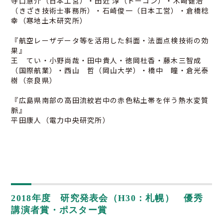
寺口慧介（日本工営）・田近 淳（ドーコン）・木崎健治
（きざき技術士事務所）・石崎俊一（日本工営）・倉橋稔
幸（寒地土木研究所）
『航空レーザデータ等を活用した斜面・法面点検技術の効
果』
王 てい・小野尚哉・田中貴人・徳岡杜香・藤木三智成
（国際航業）・西山 哲（岡山大学）・橋中 瞳・倉光泰
樹（奈良県）
『広島県南部の高田流紋岩中の赤色粘土帯を伴う熱水変質
脈』
平田康人（電力中央研究所）
2018年度 研究発表会（H30：札幌） 優秀
講演者賞・ポスター賞