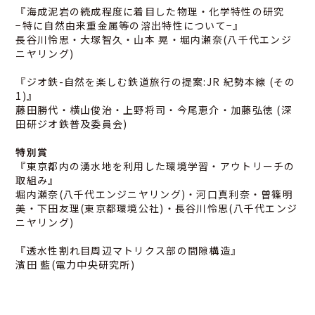
『海成泥岩の続成程度に着目した物理・化学特性の研究
−特に自然由来重金属等の溶出特性について−』
長谷川怜思・大塚智久・山本 晃・堀内瀬奈(八千代エンジ
ニヤリング)
『ジオ鉄-自然を楽しむ鉄道旅行の提案:JR 紀勢本線 (その
1)』
藤田勝代・横山俊治・上野将司・今尾恵介・加藤弘徳 (深
田研ジオ鉄普及委員会)
特別賞
『東京都内の湧水地を利用した環境学習・アウトリーチの
取組み』
堀内瀬奈(八千代エンジニヤリング)・河口真利奈・曽篠明
美・下田友理(東京都環境公社)・長谷川怜思(八千代エンジ
ニヤリング)
『透水性割れ目周辺マトリクス部の間隙構造』
濱田 藍(電力中央研究所)