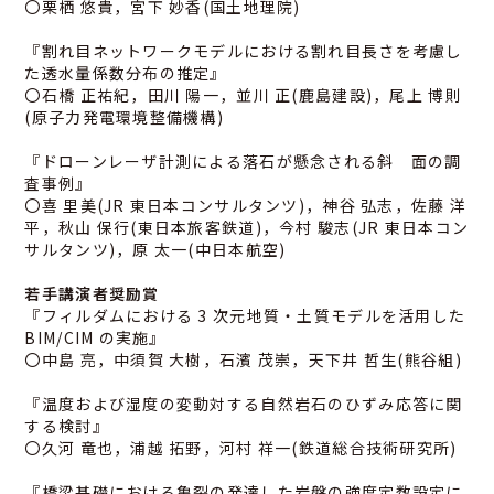
〇栗栖 悠貴，宮下 妙香(国土地理院)
『割れ目ネットワークモデルにおける割れ目長さを考慮し
た透水量係数分布の推定』
〇石橋 正祐紀，田川 陽一，並川 正(鹿島建設)，尾上 博則
(原子力発電環境整備機構)
『ドローンレーザ計測による落石が懸念される斜 面の調
査事例』
〇喜 里美(JR 東日本コンサルタンツ)，神谷 弘志，佐藤 洋
平，秋山 保行(東日本旅客鉄道)，今村 駿志(JR 東日本コン
サルタンツ)，原 太一(中日本航空)
若手講演者奨励賞
『フィルダムにおける 3 次元地質・土質モデルを活用した
BIM/CIM の実施』
〇中島 亮，中須賀 大樹，石濱 茂崇，天下井 哲生(熊谷組)
『温度および湿度の変動対する自然岩石のひずみ応答に関
する検討』
〇久河 竜也，浦越 拓野，河村 祥一(鉄道総合技術研究所)
『橋梁基礎における亀裂の発達した岩盤の強度定数設定に