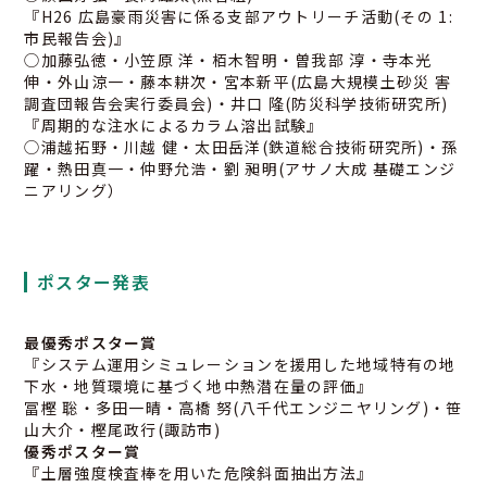
『H26 広島豪雨災害に係る支部アウトリーチ活動(その 1:
市民報告会)』
◯加藤弘徳・小笠原 洋・栢木智明・曽我部 淳・寺本光
伸・外山涼一・藤本耕次・宮本新平(広島大規模土砂災 害
調査団報告会実行委員会)・井口 隆(防災科学技術研究所)
『周期的な注水によるカラム溶出試験』
◯浦越拓野・川越 健・太田岳洋(鉄道総合技術研究所)・孫
躍・熱田真一・仲野允浩・劉 昶明(アサノ大成 基礎エンジ
ニアリング）
ポスター発表
最優秀ポスター賞
『システム運用シミュレーションを援用した地域特有の地
下水・地質環境に基づく地中熱潜在量の評価』
冨樫 聡・多田一晴・高橋 努(八千代エンジニヤリング)・笹
山大介・樫尾政行(諏訪市)
優秀ポスター賞
『土層強度検査棒を用いた危険斜面抽出方法』