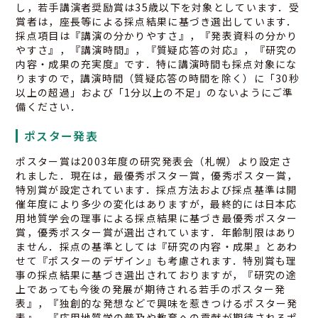
し，若手講演者奨励賞は35歳以下を対象としています．受
賞者は，座長等による採点結果に基づき選出しています．
採点項目は『講演の分かりやすさ』，『発表資料の分かり
やすさ』，『講演時間』，『質疑応答の対応』，『研究の
内容・成果の充実度』です．特に講演時間も採点対象にな
りますので，講演時間（質疑応答の時間を除く）に「30秒
以上の超過」および「1分以上の不足」のないようにご準
備ください．
ポスター発表
ポスター賞は2003年度の研究発表会（札幌）より設定さ
れました．現在は，最優秀ポスター賞，優秀ポスター賞，
特別賞が設定されています．採点方法および採点基準は開
催年度により多少の変化はありますが，最終的には日本応
03-3259-8232
用地質学会の理事による採点結果に基づき最優秀ポスター
賞，優秀ポスター賞が選出されています．年齢制限はあり
ません．採点の基準としては『研究の内容・成果』とあわ
せて『ポスターのデザイン』も考慮されます．特別賞も理
事の採点結果に基づき選出されておりますが，『研究の途
上であっても今後の発展が期待される若手のポスター発
表』，『独創的な発想などで興味を惹きつけるポスター発
表』，『応用地質学の普及や教育への貢献が期待されるポ