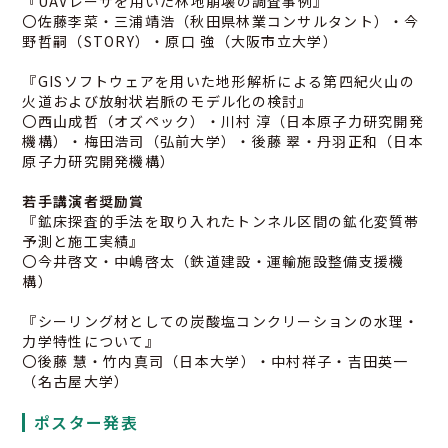
『UAVレーザを用いた林地崩壊の調査事例』
〇佐藤李菜・三浦靖浩（秋田県林業コンサルタント）・今
野哲嗣（STORY）・原口 強（大阪市立大学）
『GISソフトウェアを用いた地形解析による第四紀火山の
火道および放射状岩脈のモデル化の検討』
〇西山成哲（オズペック）・川村 淳（日本原子力研究開発
機構）・梅田浩司（弘前大学）・後藤 翠・丹羽正和（日本
原子力研究開発機構）
若手講演者奨励賞
『鉱床探査的手法を取り入れたトンネル区間の鉱化変質帯
予測と施工実績』
〇今井啓文・中嶋啓太（鉄道建設・運輸施設整備支援機
構）
『シーリング材としての炭酸塩コンクリーションの水理・
力学特性について』
〇後藤 慧・竹内真司（日本大学）・中村祥子・吉田英一
（名古屋大学）
ポスター発表