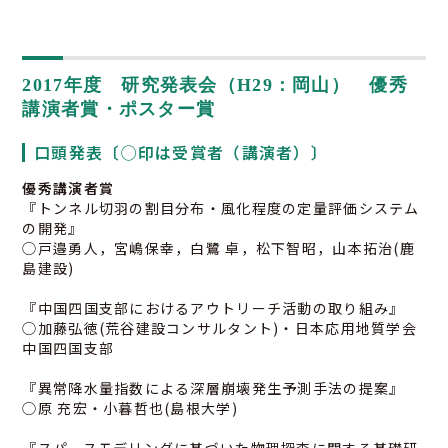
2017年度 研究発表会（H29：岡山） 優秀
講演者賞・ポスター賞
口頭発表〔◯印は受賞者（講演者）〕
優秀講演者賞
『トンネル切羽の割目分布・風化程度の定量評価システム
の開発』
◯戸邉勇人，宮嶋保幸，白鷺 卓，松下智昭，山本拓治(鹿
島建設)
『中国四国支部におけるアウトリーチ活動の取り組み』
◯加藤弘徳(荒谷建設コンサルタント)・日本応用地質学会
中国四国支部
『異常降水量指数による深層崩壊発生予測手法の提案』
◯原 充宏・小暮哲也(島根大学)
『スパースモデリングに基づいた物理探査に関する基礎研