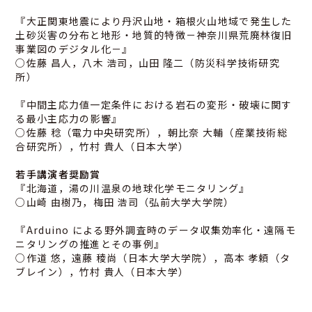
『大正関東地震により丹沢山地・箱根火山地域で発生した
土砂災害の分布と地形・地質的特徴－神奈川県荒廃林復旧
事業図のデジタル化－』
○佐藤 昌人，八木 浩司，山田 隆二（防災科学技術研究
所）
『中間主応力値一定条件における岩石の変形・破壊に関す
る最小主応力の影響』
○佐藤 稔（電力中央研究所），朝比奈 大輔（産業技術総
合研究所），竹村 貴人（日本大学）
若手講演者奨励賞
『北海道，湯の川温泉の地球化学モニタリング』
○山崎 由樹乃，梅田 浩司（弘前大学大学院）
『Arduino による野外調査時のデータ収集効率化・遠隔モ
ニタリングの推進とその事例』
○作道 悠，遠藤 稜尚（日本大学大学院），高本 孝頼（タ
ブレイン），竹村 貴人（日本大学）