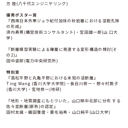
方 陸(八千代エンジニヤリング)
優秀ポスター賞
『西南日本外帯ジュラ紀付加体の砂岩層における溶脱孔隙
の形成』
須内寿男(構営技術コンサルタント)・宮田雄一郎(山 口大
学)
『断層模型実験による礫層に発達する変形構造の検討(そ
の2)』
田中姿郎(電力中央研究所)
特別賞
『高松平野と丸亀平野における未知の活断層』
Ting Wang (香川大学大学院)・長谷川修一・野々村敦子
(香川大学)・宮地修一(地研)
『地形・地質調査にもとづいた，山口県中北部に分布 する
佐々並断層(新称)の認定』
田村友識・織田雅俊・蓑毛裕希・山口純平(山口大学)