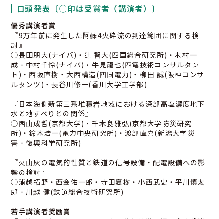
口頭発表〔◯印は受賞者（講演者）〕
優秀講演者賞
『9万年前に発生した阿蘇4火砕流の到達範囲に関する検
討』
◯長田朋大(ナイバ)・辻 智大(四国総合研究所)・木村一
成・中村千怜(ナイバ)・牛見龍也(四電技術コンサルタン
ト)・西坂直樹・大西構造(四国電力)・柳田 誠(阪神コンサ
ルタンツ)・長谷川修一(香川大学工学部)
『日本海側新第三系堆積岩地域における深部高塩濃度地下
水と地すべりとの関係』
◯西山成哲(京都大学)・千木良雅弘(京都大学防災研究
所)・鈴木浩一(電力中央研究所)・渡部直喜(新潟大学災
害・復興科学研究所)
『火山灰の電気的性質と鉄道の信号設備・配電設備への影
響の検討』
◯浦越拓野・西金佑一郎・寺田夏樹・小西武史・平川慎太
郎・川越 健(鉄道総合技術研究所)
若手講演者奨励賞