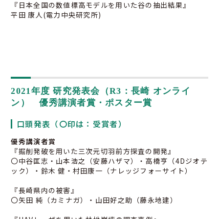
『日本全国の数値標高モデルを用いた谷の抽出結果』
平田 康人(電力中央研究所)
2021年度 研究発表会（R3：長崎 オンライ
ン） 優秀講演者賞・ポスター賞
口頭発表（〇印は：受賞者）
優秀講演者賞
『掘削発破を用いた三次元切羽前方探査の開発』
〇中谷匡志・山本浩之（安藤ハザマ）・高橋亨（4Dジオテ
ック）・鈴木 健・村田康一（ナレッジフォーサイト）
『長崎県内の被害』
〇矢田 純（カミナガ）・山田好之助（藤永地建）