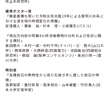
地土木研究所)
優秀ポスター賞
『衛星画像を用いた令和元年台風19号による那珂川水系に
おける浸水域の時間変化の把握』
足達健人・寳楽 裕・杉本 惇・小俣雅志(パスコ)
『噴出方向別の阿蘇4火砕流堆積物の分布および性状に関
する検討』
長田朋大・木村一成・中村千怜(ナイバ)・辻 智大(山口大
学)・西坂直樹・大西耕造(四国電力)・池田倫治(四国総合
研究所)・柳田 誠(阪神コンサルタンツ)・長谷川修一(香
川大学)
特別賞
『各種岩石の熱特性から見た石焼き芋に適した岩石の特
徴』
高野梨菜・重村昇吾・高津知也・山本峻聖・竹村貴人(日
本大学文理学部)