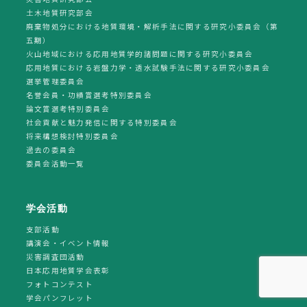
土木地質研究部会
廃棄物処分における地質環境・解析手法に関する研究小委員会（第
五期）
火山地域における応用地質学的諸問題に関する研究小委員会
応用地質における岩盤力学・透水試験手法に関する研究小委員会
選挙管理委員会
名誉会員・功績賞選考特別委員会
論文賞選考特別委員会
社会貢献と魅力発信に関する特別委員会
将来構想検討特別委員会
過去の委員会
委員会活動一覧
学会活動
支部活動
講演会・イベント情報
災害調査団活動
日本応用地質学会表彰
フォトコンテスト
学会パンフレット