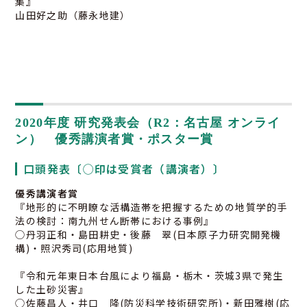
集』
山田好之助（藤永地建）
2020年度 研究発表会（R2：名古屋 オンライ
ン） 優秀講演者賞・ポスター賞
口頭発表〔◯印は受賞者（講演者）〕
優秀講演者賞
『地形的に不明瞭な活構造帯を把握するための地質学的手
法の検討：南九州せん断帯における事例』
◯丹羽正和・島田耕史・後藤 翠(日本原子力研究開発機
構)・照沢秀司(応用地質)
『令和元年東日本台風により福島・栃木・茨城3県で発生
した土砂災害』
◯佐藤昌人・井口 隆(防災科学技術研究所)・新田雅樹(応