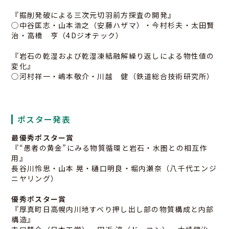
『掘削発破による三次元切羽前方探査の開発』
◯中谷匡志・山本浩之（安藤ハザマ）・今村杉夫・太田賢
治・高橋 亨（4Dジオテック）
『岩石の乾湿および乾湿凍結融解繰り返しによる物性値の
変化』
◯河村祥一・嶋本敬介・川越 健（鉄道総合技術研究所）
ポスター発表
最優秀ポスター賞
『“愚者の黄金”にみる物質循環と岩石・水圏との相互作
用』
長谷川怜思・山本 晃・樋口明良・堀内瀬奈（八千代エンジ
ニヤリング）
優秀ポスター賞
『厚真町日高幌内川地すべり押し出し部の物質構成と内部
構造』