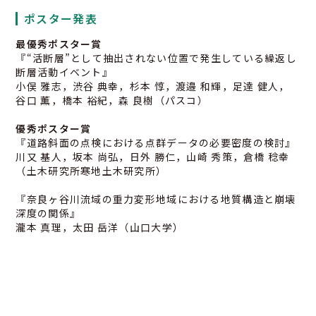
ポスター発表
最優秀ポスター賞
『“活断層”として抽出されない位置で発生している繰返し
断層活動イベント』
小俣 雅志，渋谷 典幸，杉本 惇，渡邉 和輝，足達 健人，
谷口 薫，橋本 裕紀，森 良樹（パスコ）
優秀ポスター賞
『道路斜面の点検における点群データの必要密度の検討』
川又 基人，坂本 尚弘，日外 勝仁，山崎 秀策，倉橋 稔幸
（土木研究所寒地土木研究所）
『奈良ヶ谷川流域の重力変形地域における地質構造と崩壊
深度の関係』
瀧本 真理，太田 岳洋（山口大学）