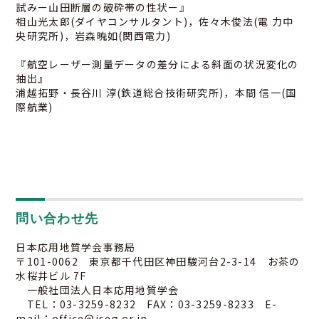
試みー山田断層の破砕帯の性状ー』
相山光太郎(ダイヤコンサルタント)，佐々木俊法(電 力中
央研究所)，岩森暁如(関西電力)
『航空レーザー測量データの差分による斜面の状況変化の
抽出』
浦越拓野・長谷川 淳(鉄道総合技術研究所)，本間 信一(国
際航業)
問い合わせ先
日本応用地質学会事務局
〒101-0062 東京都千代田区神田駿河台2-3-14 お茶の
水桜井ビル 7F
一般社団法人日本応用地質学会
TEL：03-3259-8232 FAX：03-3259-8233 E-
mail：office@jseg.or.jp