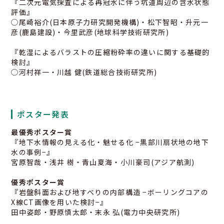
『二次元電気探査による再冠水に伴う坑道周辺の含水状態
評価』
◯尾崎裕介(日本原子力研究開発機構)・松下智昭・升元一
彦(鹿島建設)・今里武彦(地球科学技術研究所)
『乾湿によるバラストの圧縮粉砕率の違いに関する基礎的
検討』
◯河村祥一・川越 健(鉄道総合技術研究所)
ポスター発表
最優秀ポスター賞
『地下水情報の見える化・魅せる化 −黒部川扇状地の地下
水の事例−』
宮原智哉・浅井 樹・青山夏海・小川豪司(アジア航測)
優秀ポスター賞
『岩盤斜面および地すべりの内部構造 −ボーリングコアの
X線CT画像を用いた検討−』
田中姿郎・野原慎太郎・末永 弘(電力中央研究所)