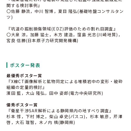
関する検討事例』
〇佐藤 静流，中川 智博，夏目 隆弘(基礎地盤コンサルタン
ツ)
『坑道の掘削損傷領域(EDZ)評価のための割れ目調査』
〇大泉 涼，加藤 猛士，木方 建造，窪島 光志(川崎地質)，
宮良 信勝(日本原子力研究開発機構)
ポスター発表
最優秀ポスター賞
『X線CT画像解析と鉱物同定による堆積岩中の変形・破砕
組織の定量的検討』
濱田 藍，大山 隆弘，田中 姿郎(電力中央研究所)
優秀ポスター賞
『衛星干渉SAR解析による静岡県内の地すべり調査』
杉本 惇，下村 博之，柴山 卓史(パスコ)，杉本 敏彦，芹澤
啓，大石 理智，木ノ内 槙(静岡県)