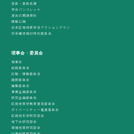
役員・委員名簿
学会パンフレット
過去の関連資料
情報公開
日本応用地質学会アクションプラン
将来構想検討特別委員会
理事会・委員会
理事会
総務委員会
広報・情報委員会
国際委員会
編集委員会
事業企画委員会
研究企画委員会
応用地質学教育普及委員会
ダイバーシティー推進委員会
応用地形学研究部会
地下水研究部会
環境地質研究部会
災害地質研究部会