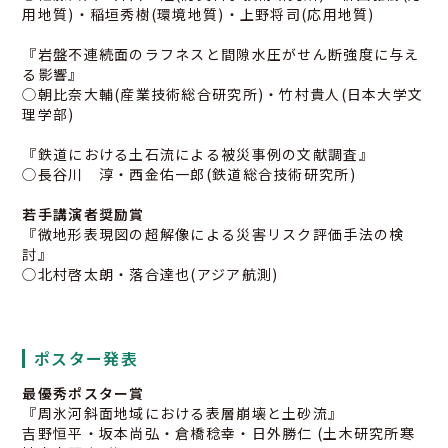
用地質)・稲垣秀樹(環境地質)・上野将司(応用地質)
『岩盤不連続面のラフネスと間隙水圧がせん断強度に与え
る影響』
◯朝比奈大輔(産業技術総合研究所)・竹村貴人(日本大学文
理学部)
『鉄道における土石流による被災事例の文献調査』
◯長谷川 淳・西金佑一郎(鉄道総合技術研究所)
若手講演者奨励賞
『微地形表現図の超解像による災害リスク評価手法の検
討』
◯北村啓太朗・落合達也(アジア航測)
ポスター発表
最優秀ポスター賞
『周氷河斜面地域における表層崩壊と土砂流』
吉野恒平・坂本尚弘・倉橋稔幸・日外勝仁 (土木研究所寒