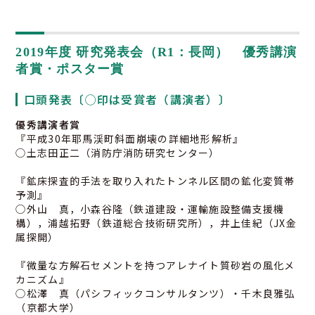
2019年度 研究発表会（R1：長岡） 優秀講演
者賞・ポスター賞
口頭発表〔◯印は受賞者（講演者）〕
優秀講演者賞
『平成30年耶馬渓町斜面崩壊の詳細地形解析』
◯土志田正二（消防庁消防研究センター）
『鉱床探査的手法を取り入れたトンネル区間の鉱化変質帯
予測』
◯外山 真，小森谷隆（鉄道建設・運輸施設整備支援機
構），浦越拓野（鉄道総合技術研究所），井上佳紀（JX金
属探開）
『微量な方解石セメントを持つアレナイト質砂岩の風化メ
カニズム』
◯松澤 真（パシフィックコンサルタンツ）・千木良雅弘
（京都大学）