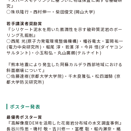
究』
◯珠玖隆行・西村伸一・柴田俊文(岡山大学)
若手講演者奨励賞
『シリケート泥水を用いた膨潤性を示す破砕質泥岩のボー
リング孔掘削』
◯西尾 光(原子力発電環境整備機構)・幡谷竜太・富岡祐一
(電力中央研究所)・堀尾 淳・若濱 洋・今井 悟(ダイヤコン
サルタント)・小玉和弘・丸山廣朗(テルナイト)
『熊本地震により発生した阿蘇カルデラ西部地域における
斜面崩壊について』
◯佐藤達樹(京都大学大学院)・千木良雅弘・松四雄騎 (京
都大学防災研究所)
ポスター発表
最優秀ポスター賞
『高解像度DEMを活用した花崗岩分布域の水文調査事例』
長谷川怜思・磯村 敬・吉川修一・冨樫 聡・堀内瀬奈・緒