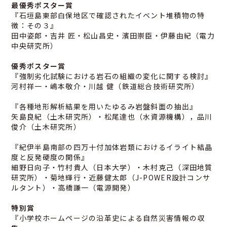
最優秀ポスター賞
『石垣島東部白保地区で確認されたイベント堆積物の特
徴：その３』
田中姿郎・吉井 匠・松山昌史・濱田崇臣・伊藤由紀（電力
中央研究所）
優秀ポスター賞
『強制劣化試験における岩石の組織の変化に関する検討』
河村祥一・嶋本敬介・川越 健（鉄道総合技術研究所）
『各種地形解析結果を用いたゆるみ岩盤斜面の抽出』
矢島良紀（土木研究所）・松尾達也（水資源機構），品川
俊介（土木研究所）
『紀伊半島南部の四万十付加体岩類におけるイライト結晶
度と反発硬度の関係』
細野日向子・竹村貴人（日本大学）・木村克己（深田地質
研究所）・菊地輝行・近藤健太郎（J-POWER設計コンサ
ルタント）・高橋謙一（電源開発）
特別賞
『小学校ホームページの沿革史による自然災害情報の収