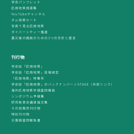
学会パンフレット
応用地質用語集
YouTubeチャンネル
ダム地質カード
写真で見る応用地質
ダイバーシティー推進
震災後の国民のための3つの方針と提言
刊行物
学会誌「応用地質」
学会誌「応用地質」投稿規定
「応用地質」特集号
学会誌「応用地質」のバックナンバーJ-STAGE（外部リンク）
海外応用地質学調査団報告
シンポジウム予稿集
研究発表会講演論文集
その他販売刊行物
特別刊行物
災害調査団報告書