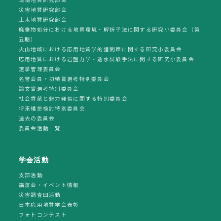
災害地質研究部会
土木地質研究部会
廃棄物処分における地質環境・解析手法に関する研究小委員会（第
五期）
火山地域における応用地質学的諸問題に関する研究小委員会
応用地質における岩盤力学・透水試験手法に関する研究小委員会
選挙管理委員会
名誉会員・功績賞選考特別委員会
論文賞選考特別委員会
社会貢献と魅力発信に関する特別委員会
将来構想検討特別委員会
過去の委員会
委員会活動一覧
学会活動
支部活動
講演会・イベント情報
災害調査団活動
日本応用地質学会表彰
フォトコンテスト