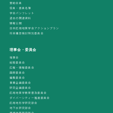
賛助会員
役員・委員名簿
学会パンフレット
過去の関連資料
情報公開
日本応用地質学会アクションプラン
将来構想検討特別委員会
理事会・委員会
理事会
総務委員会
広報・情報委員会
国際委員会
編集委員会
事業企画委員会
研究企画委員会
応用地質学教育普及委員会
ダイバーシティー推進委員会
応用地形学研究部会
地下水研究部会
環境地質研究部会