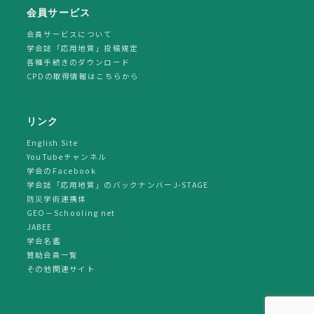
会員サービス
会員サービスについて
学会誌「応用地質」投稿規定
各種手続きのダウンロード
CPDの取得情報はこちらから
リンク
English Site
YouTubeチャンネル
学会のFacebook
学会誌「応用地質」のバックナンバーJ-STAGE
防災学術連携体
GEO－Schooling net
JABEE
学会名鑑
賛助会員一覧
その他関連サイト