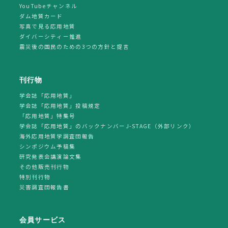
YouTubeチャンネル
ダム地質カード
写真で見る応用地質
ダイバーシティー推進
震災後の国民のための3つの方針と提言
刊行物
学会誌「応用地質」
学会誌「応用地質」投稿規定
「応用地質」特集号
学会誌「応用地質」のバックナンバーJ-STAGE（外部リンク）
海外応用地質学調査団報告
シンポジウム予稿集
研究発表会講演論文集
その他販売刊行物
特別刊行物
災害調査団報告書
会員サービス