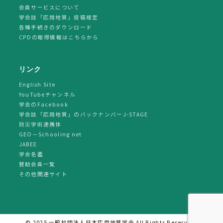
会員サービスについて
学会誌「応用地質」投稿規定
各種手続きのダウンロード
CPDの取得情報はこちらから
リンク
English Site
YouTubeチャンネル
学会のFacebook
学会誌「応用地質」のバックナンバーJ-STAGE
防災学術連携体
GEO－Schooling net
JABEE
学会名鑑
賛助会員一覧
その他関連サイト
© 2025 一般社団法人日本応用地質学会 All Rights Reserved.