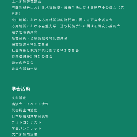
土木地質研究部会
廃棄物処分における地質環境・解析手法に関する研究小委員会（第
五期）
火山地域における応用地質学的諸問題に関する研究小委員会
応用地質における岩盤力学・透水試験手法に関する研究小委員会
選挙管理委員会
名誉会員・功績賞選考特別委員会
論文賞選考特別委員会
社会貢献と魅力発信に関する特別委員会
将来構想検討特別委員会
過去の委員会
委員会活動一覧
学会活動
支部活動
講演会・イベント情報
災害調査団活動
日本応用地質学会表彰
フォトコンテスト
学会パンフレット
応用地質用語集