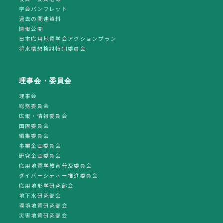
学会パンフレット
過去の関連資料
情報公開
日本応用地質学会アクションプラン
将来構想検討特別委員会
理事会・委員会
理事会
総務委員会
広報・情報委員会
国際委員会
編集委員会
事業企画委員会
研究企画委員会
応用地質学教育普及委員会
ダイバーシティー推進委員会
応用地形学研究部会
地下水研究部会
環境地質研究部会
災害地質研究部会