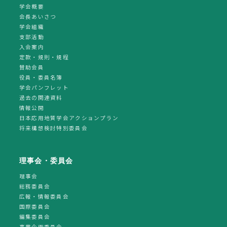
学会概要
会長あいさつ
学会組織
支部活動
入会案内
定款・規則・規程
賛助会員
役員・委員名簿
学会パンフレット
過去の関連資料
情報公開
日本応用地質学会アクションプラン
将来構想検討特別委員会
理事会・委員会
理事会
総務委員会
広報・情報委員会
国際委員会
編集委員会
事業企画委員会