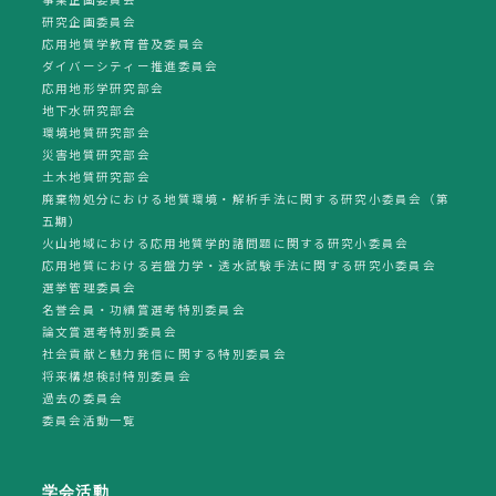
研究企画委員会
応用地質学教育普及委員会
ダイバーシティー推進委員会
応用地形学研究部会
地下水研究部会
環境地質研究部会
災害地質研究部会
土木地質研究部会
廃棄物処分における地質環境・解析手法に関する研究小委員会（第
五期）
火山地域における応用地質学的諸問題に関する研究小委員会
応用地質における岩盤力学・透水試験手法に関する研究小委員会
選挙管理委員会
名誉会員・功績賞選考特別委員会
論文賞選考特別委員会
社会貢献と魅力発信に関する特別委員会
将来構想検討特別委員会
過去の委員会
委員会活動一覧
学会活動