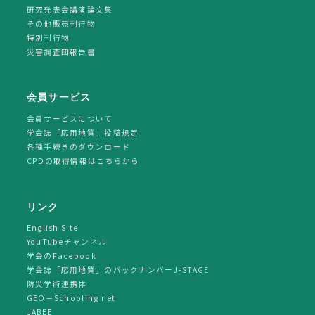
研究発表会講演論文集
その他販売刊行物
特別刊行物
災害調査団報告書
会員サービス
会員サービスについて
学会誌「応用地質」投稿規定
各種手続きのダウンロード
CPDの取得情報はこちらから
リンク
English Site
YouTubeチャンネル
学会のFacebook
学会誌「応用地質」のバックナンバーJ-STAGE
防災学術連携体
GEO－Schooling net
JABEE