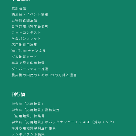
支部活動
講演会・イベント情報
災害調査団活動
日本応用地質学会表彰
フォトコンテスト
学会パンフレット
応用地質用語集
YouTubeチャンネル
ダム地質カード
写真で見る応用地質
ダイバーシティー推進
震災後の国民のための3つの方針と提言
刊行物
学会誌「応用地質」
学会誌「応用地質」投稿規定
「応用地質」特集号
学会誌「応用地質」のバックナンバーJ-STAGE（外部リンク）
海外応用地質学調査団報告
シンポジウム予稿集