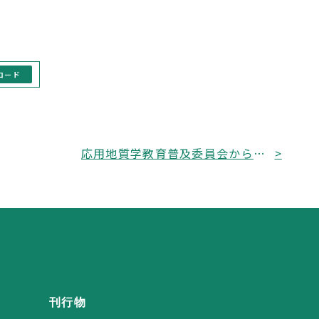
ロード
応用地質学教育普及委員会から「第 7 回 応用地質技術入門講座-オンライン」開催のお知らせ
>
刊行物