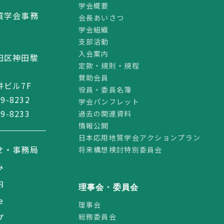
学会概要
質学会事務
会長あいさつ
学会組織
支部活動
2
入会案内
田区神田駿
定款・規則・規程
賛助会員
ビル7F
役員・委員名簿
59-8232
学会パンフレット
59-8233
過去の関連資料
情報公開
日本応用地質学会アクションプラン
せ・事務局
将来構想検討特別委員会
み
内
理事会・委員会
e
理事会
総務委員会
プ