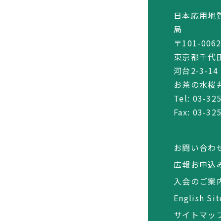
日本応用地
局
〒101-006
東京都千代
河台2-3-14
お茶の水桜井
Tel:
03-32
Fax: 03-32
お問い合わ
広報お申込
入会のご案
English Sit
サイトマッ