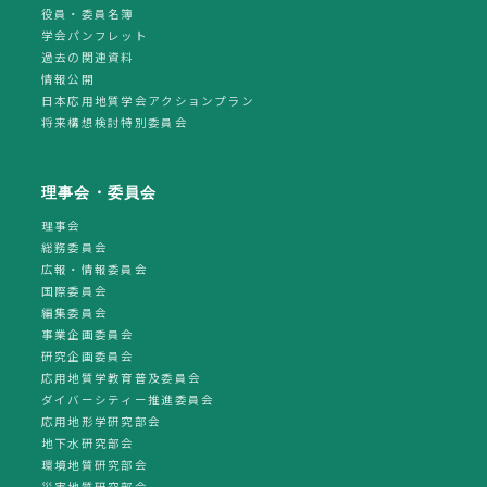
役員・委員名簿
学会パンフレット
過去の関連資料
情報公開
日本応用地質学会アクションプラン
将来構想検討特別委員会
理事会・委員会
理事会
総務委員会
広報・情報委員会
国際委員会
編集委員会
事業企画委員会
研究企画委員会
応用地質学教育普及委員会
ダイバーシティー推進委員会
応用地形学研究部会
地下水研究部会
環境地質研究部会
災害地質研究部会