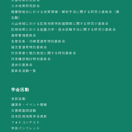
土木地質研究部会
廃棄物処分における地質環境・解析手法に関する研究小委員会（第
五期）
火山地域における応用地質学的諸問題に関する研究小委員会
応用地質における岩盤力学・透水試験手法に関する研究小委員会
選挙管理委員会
名誉会員・功績賞選考特別委員会
論文賞選考特別委員会
社会貢献と魅力発信に関する特別委員会
将来構想検討特別委員会
過去の委員会
委員会活動一覧
学会活動
支部活動
講演会・イベント情報
災害調査団活動
日本応用地質学会表彰
フォトコンテスト
学会パンフレット