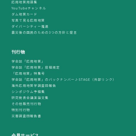
応用地質用語集
YouTubeチャンネル
ダム地質カード
写真で見る応用地質
ダイバーシティー推進
震災後の国民のための3つの方針と提言
刊行物
学会誌「応用地質」
学会誌「応用地質」投稿規定
「応用地質」特集号
学会誌「応用地質」のバックナンバーJ-STAGE（外部リンク）
海外応用地質学調査団報告
シンポジウム予稿集
研究発表会講演論文集
その他販売刊行物
特別刊行物
災害調査団報告書
会員サービス