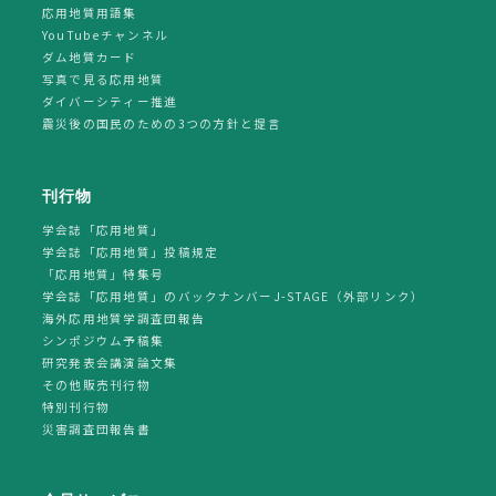
応用地質用語集
YouTubeチャンネル
ダム地質カード
写真で見る応用地質
ダイバーシティー推進
震災後の国民のための3つの方針と提言
刊行物
学会誌「応用地質」
学会誌「応用地質」投稿規定
「応用地質」特集号
学会誌「応用地質」のバックナンバーJ-STAGE（外部リンク）
海外応用地質学調査団報告
シンポジウム予稿集
研究発表会講演論文集
その他販売刊行物
特別刊行物
災害調査団報告書