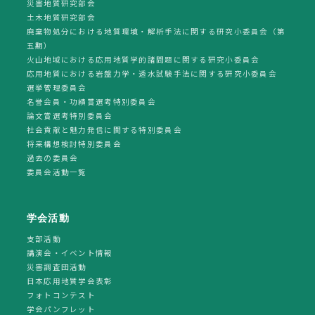
災害地質研究部会
土木地質研究部会
廃棄物処分における地質環境・解析手法に関する研究小委員会（第
五期）
火山地域における応用地質学的諸問題に関する研究小委員会
応用地質における岩盤力学・透水試験手法に関する研究小委員会
選挙管理委員会
名誉会員・功績賞選考特別委員会
論文賞選考特別委員会
社会貢献と魅力発信に関する特別委員会
将来構想検討特別委員会
過去の委員会
委員会活動一覧
学会活動
支部活動
講演会・イベント情報
災害調査団活動
日本応用地質学会表彰
フォトコンテスト
学会パンフレット