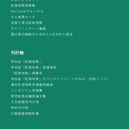
応用地質用語集
YouTubeチャンネル
ダム地質カード
写真で見る応用地質
ダイバーシティー推進
震災後の国民のための3つの方針と提言
刊行物
学会誌「応用地質」
学会誌「応用地質」投稿規定
「応用地質」特集号
学会誌「応用地質」のバックナンバーJ-STAGE（外部リンク）
海外応用地質学調査団報告
シンポジウム予稿集
研究発表会講演論文集
その他販売刊行物
特別刊行物
災害調査団報告書