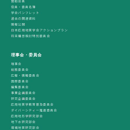
賛助会員
役員・委員名簿
学会パンフレット
過去の関連資料
情報公開
日本応用地質学会アクションプラン
将来構想検討特別委員会
理事会・委員会
理事会
総務委員会
広報・情報委員会
国際委員会
編集委員会
事業企画委員会
研究企画委員会
応用地質学教育普及委員会
ダイバーシティー推進委員会
応用地形学研究部会
地下水研究部会
環境地質研究部会