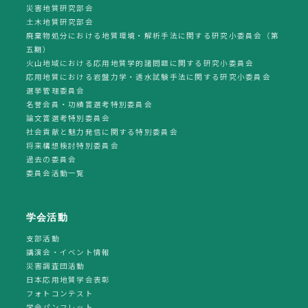
災害地質研究部会
土木地質研究部会
廃棄物処分における地質環境・解析手法に関する研究小委員会（第
五期）
火山地域における応用地質学的諸問題に関する研究小委員会
応用地質における岩盤力学・透水試験手法に関する研究小委員会
選挙管理委員会
名誉会員・功績賞選考特別委員会
論文賞選考特別委員会
社会貢献と魅力発信に関する特別委員会
将来構想検討特別委員会
過去の委員会
委員会活動一覧
学会活動
支部活動
講演会・イベント情報
災害調査団活動
日本応用地質学会表彰
フォトコンテスト
学会パンフレット