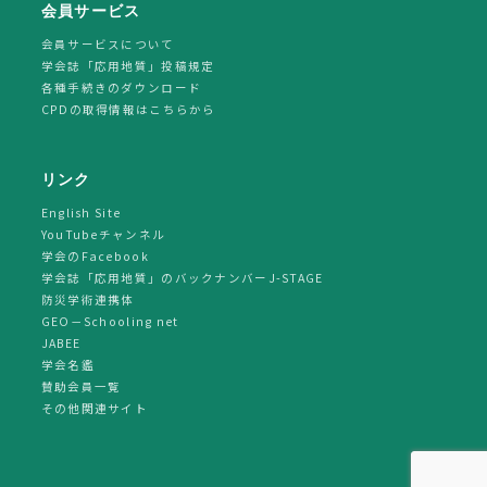
会員サービス
会員サービスについて
学会誌「応用地質」投稿規定
各種手続きのダウンロード
CPDの取得情報はこちらから
リンク
English Site
YouTubeチャンネル
学会のFacebook
学会誌「応用地質」のバックナンバーJ-STAGE
防災学術連携体
GEO－Schooling net
JABEE
学会名鑑
賛助会員一覧
その他関連サイト