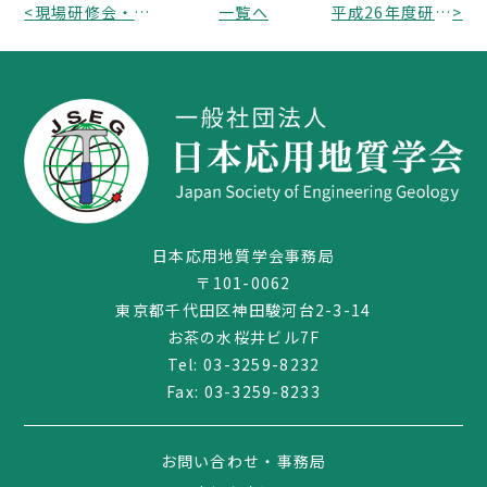
<
現場研修会・講習会「伊豆大島土砂災害より学ぶ:土砂災害の要因と対策(伊豆大島豪雨災害緊急調査団報告)」 開催のお知らせ
一覧へ
平成26年度研究発表会のお知らせと原稿提出について
>
日本応用地質学会事務局
〒101-0062
東京都千代田区神田駿河台2-3-14
03-3259-8232
お茶の水桜井ビル7F
Tel:
03-3259-8232
Fax: 03-3259-8233
お問い合わせ・事務局