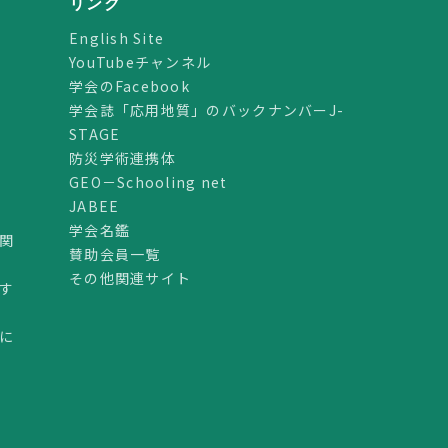
リンク
English Site
YouTubeチャンネル
学会のFacebook
学会誌「応用地質」のバックナンバーJ-
STAGE
防災学術連携体
GEO－Schooling net
JABEE
学会名鑑
関
賛助会員一覧
その他関連サイト
す
に