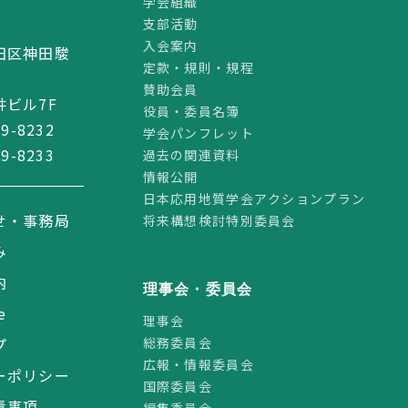
学会組織
支部活動
2
入会案内
田区神田駿
定款・規則・規程
賛助会員
ビル7F
役員・委員名簿
59-8232
学会パンフレット
59-8233
過去の関連資料
情報公開
日本応用地質学会アクションプラン
せ・事務局
将来構想検討特別委員会
み
内
理事会・委員会
e
理事会
総務委員会
プ
広報・情報委員会
ーポリシー
国際委員会
責事項
編集委員会