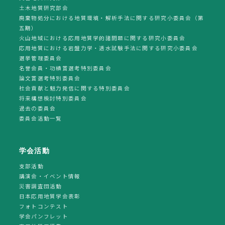
土木地質研究部会
廃棄物処分における地質環境・解析手法に関する研究小委員会（第
五期）
火山地域における応用地質学的諸問題に関する研究小委員会
応用地質における岩盤力学・透水試験手法に関する研究小委員会
選挙管理委員会
名誉会員・功績賞選考特別委員会
論文賞選考特別委員会
社会貢献と魅力発信に関する特別委員会
将来構想検討特別委員会
過去の委員会
委員会活動一覧
学会活動
支部活動
講演会・イベント情報
災害調査団活動
日本応用地質学会表彰
フォトコンテスト
学会パンフレット