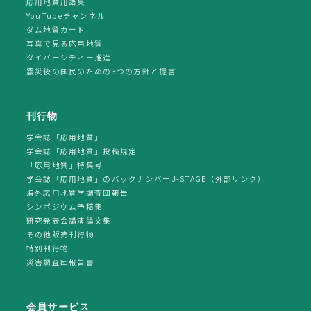
応用地質用語集
YouTubeチャンネル
ダム地質カード
写真で見る応用地質
ダイバーシティー推進
震災後の国民のための3つの方針と提言
刊行物
学会誌「応用地質」
学会誌「応用地質」投稿規定
「応用地質」特集号
学会誌「応用地質」のバックナンバーJ-STAGE（外部リンク）
海外応用地質学調査団報告
シンポジウム予稿集
研究発表会講演論文集
その他販売刊行物
特別刊行物
災害調査団報告書
会員サービス