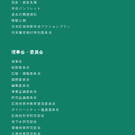
役員・委員名簿
学会パンフレット
過去の関連資料
情報公開
日本応用地質学会アクションプラン
将来構想検討特別委員会
理事会・委員会
理事会
総務委員会
広報・情報委員会
国際委員会
編集委員会
事業企画委員会
研究企画委員会
応用地質学教育普及委員会
ダイバーシティー推進委員会
応用地形学研究部会
地下水研究部会
環境地質研究部会
災害地質研究部会