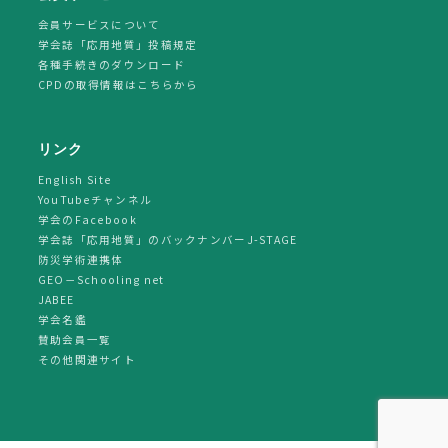
会員サービスについて
学会誌「応用地質」投稿規定
各種手続きのダウンロード
CPDの取得情報はこちらから
リンク
English Site
YouTubeチャンネル
学会のFacebook
学会誌「応用地質」のバックナンバーJ-STAGE
防災学術連携体
GEO－Schooling net
JABEE
学会名鑑
賛助会員一覧
その他関連サイト