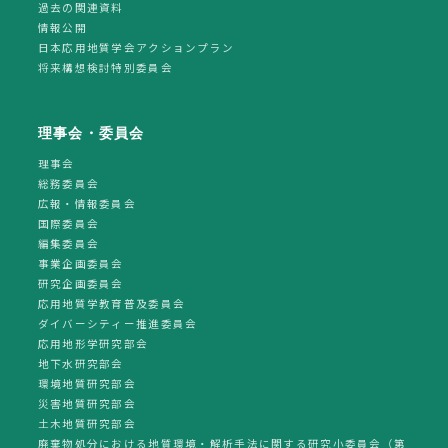
過去の関連資料
情報公開
日本応用地質学会アクションプラン
将来構想検討特別委員会
理事会・委員会
理事会
総務委員会
広報・情報委員会
国際委員会
編集委員会
事業企画委員会
研究企画委員会
応用地質学教育普及委員会
ダイバーシティー推進委員会
応用地形学研究部会
地下水研究部会
環境地質研究部会
災害地質研究部会
土木地質研究部会
廃棄物処分における地質環境・解析手法に関する研究小委員会（第