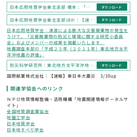
日本応用地質学会東北支部 橋本：「生き残った！荒浜の海岸公園冒険広場」
ダウンロード
日本応用地質学会東北支部ほか：【速報】いわき市湯ノ岳南東方にて新たに地震断層を確認
ダウンロード
日本応用地質学会：津波による膨大な災害廃棄物の発生を
うけて，「災害廃棄物の防災と環境に関する研究小委員
会」およびメンバーの成果を掲載いたします．
地震調査本部の「平成２３年（２０１１年）東北地方太平
洋沖地震の評価」
防災科学研究所：東北地方太平洋沖地震 (速報ver.2) 3/16 14:00
ダウンロード
国際航業株式会社：【速報】東日本大震災 3/30up
関連学協会へのリンク
ＮＰＯ地質情報整備・活用機構「地震関連情報ポータルサ
イト」
全国地質調査業協会
地盤工学会
日本地質学会
日本地すべり学会