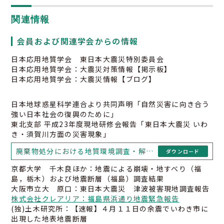
関連情報
会員および関連学会からの情報
日本応用地質学会 東日本大震災特別委員会
日本応用地質学会：大震災対策情報【掲示板】
日本応用地質学会：大震災情報【ブログ】
日本地球惑星科学連合より共同声明「自然災害に向き合う
強い日本社会の復興のために」
東北支部 平成23年度現地研修会報告「東日本大震災 いわ
き・須賀川方面の災害現象」
03-3259-8232
廃棄物処分における地質環境調査・解析手法に関する研究小委員会「災害廃棄物の仮置き場における設置・維持管理・閉鎖に関する留意点（第１版）」
ダウンロード
京都大学 千木良ほか：地震による崩壊・地すべり（福
島，栃木）および地震断層（福島）調査結果
大阪市立大 原口：東日本大震災 津波被害現地調査報告
株式会社クレアリア：福島県浜通り地震緊急報告
(独)土木研究所：【速報】４月１１日の余震でいわき市に
出現した地表地震断層