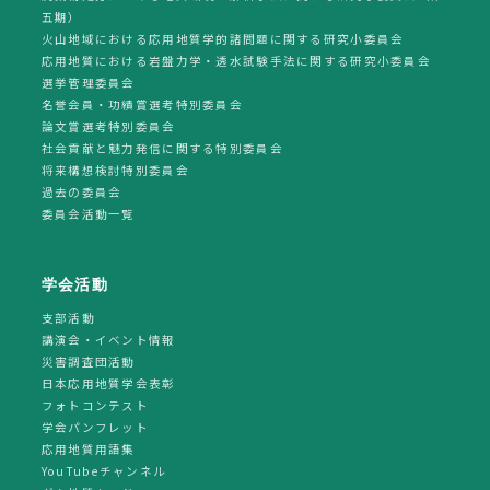
五期）
火山地域における応用地質学的諸問題に関する研究小委員会
応用地質における岩盤力学・透水試験手法に関する研究小委員会
選挙管理委員会
名誉会員・功績賞選考特別委員会
論文賞選考特別委員会
社会貢献と魅力発信に関する特別委員会
将来構想検討特別委員会
過去の委員会
委員会活動一覧
学会活動
支部活動
講演会・イベント情報
災害調査団活動
日本応用地質学会表彰
フォトコンテスト
学会パンフレット
応用地質用語集
YouTubeチャンネル