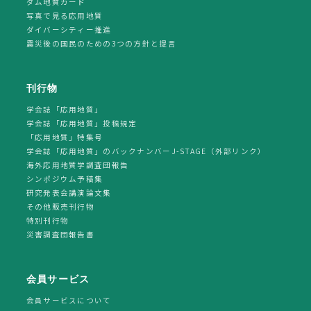
ダム地質カード
写真で見る応用地質
ダイバーシティー推進
震災後の国民のための3つの方針と提言
刊行物
学会誌「応用地質」
学会誌「応用地質」投稿規定
「応用地質」特集号
学会誌「応用地質」のバックナンバーJ-STAGE（外部リンク）
海外応用地質学調査団報告
シンポジウム予稿集
研究発表会講演論文集
その他販売刊行物
特別刊行物
災害調査団報告書
会員サービス
会員サービスについて