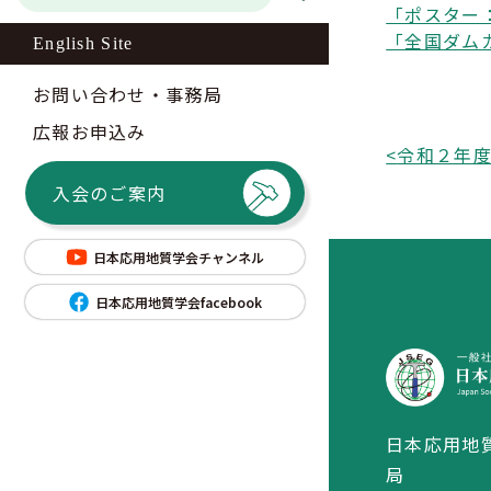
「ポスター
「全国ダム
English Site
お問い合わせ・事務局
広報お申込み
<
入会のご案内
日本応用地質学会チャンネル
日本応用地質学会facebook
日本応用地
局