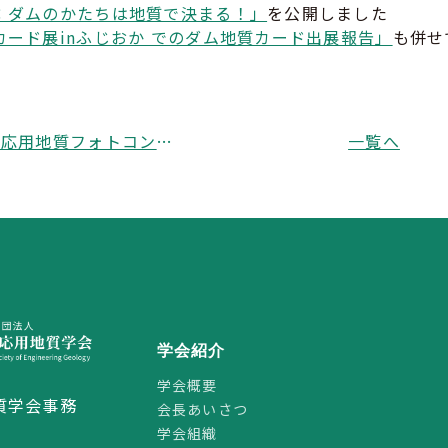
：ダムのかたちは地質で決まる！」
を公開しました
カード展inふじおか でのダム地質カード出展報告」
も併せ
令和２年度応用地質フォトコンテスト 受賞作品をホームページに公開しました
一覧へ
学会紹介
学会概要
質学会事務
会長あいさつ
学会組織