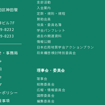
支部活動
2
入会案内
田区神田駿
定款・規則・規程
賛助会員
ビル7F
役員・委員名簿
59-8232
学会パンフレット
59-8233
過去の関連資料
情報公開
日本応用地質学会アクションプラン
せ・事務局
将来構想検討特別委員会
み
内
理事会・委員会
e
理事会
総務委員会
プ
広報・情報委員会
ーポリシー
国際委員会
責事項
編集委員会