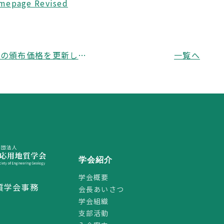
omepage Revised
学会刊行物の頒布価格を更新しました
一覧へ
学会紹介
学会概要
質学会事務
会長あいさつ
学会組織
支部活動
2