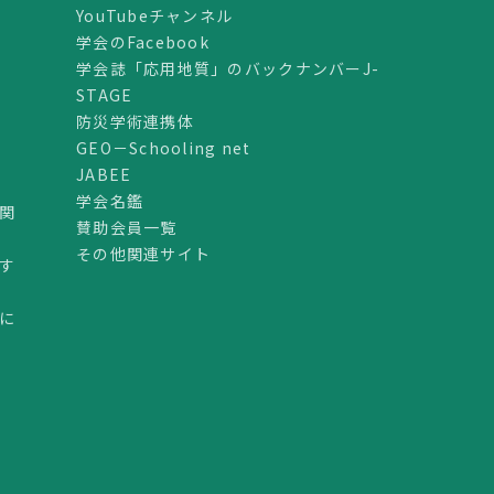
YouTubeチャンネル
学会のFacebook
学会誌「応用地質」のバックナンバーJ-
STAGE
防災学術連携体
GEO－Schooling net
JABEE
学会名鑑
関
賛助会員一覧
その他関連サイト
す
に