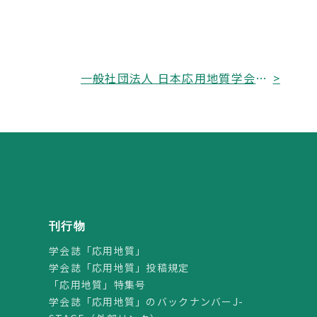
一般社団法人 日本応用地質学会の設立についてのお知らせ 定款，規則のページを更新しました
>
刊行物
学会誌「応用地質」
学会誌「応用地質」投稿規定
「応用地質」特集号
学会誌「応用地質」のバックナンバーJ-