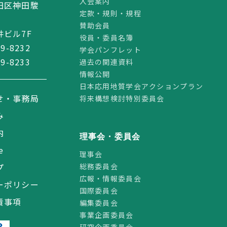
入会案内
田区神田駿
定款・規則・規程
賛助会員
ビル7F
役員・委員名簿
59-8232
学会パンフレット
59-8233
過去の関連資料
情報公開
日本応用地質学会アクションプラン
せ・事務局
将来構想検討特別委員会
み
内
理事会・委員会
e
理事会
総務委員会
プ
広報・情報委員会
ーポリシー
国際委員会
責事項
編集委員会
事業企画委員会
研究企画委員会