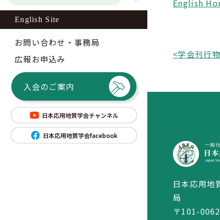
English H
English Site
お問い合わせ・事務局
<
広報お申込み
入会のご案内
日本応用地質学会チャンネル
日本応用地質学会facebook
日本応用地
局
〒101-006