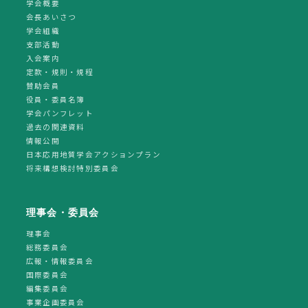
学会概要
会長あいさつ
学会組織
支部活動
入会案内
定款・規則・規程
賛助会員
役員・委員名簿
学会パンフレット
過去の関連資料
情報公開
日本応用地質学会アクションプラン
将来構想検討特別委員会
理事会・委員会
理事会
総務委員会
広報・情報委員会
国際委員会
編集委員会
事業企画委員会