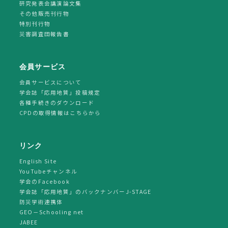
研究発表会講演論文集
その他販売刊行物
特別刊行物
災害調査団報告書
会員サービス
会員サービスについて
学会誌「応用地質」投稿規定
各種手続きのダウンロード
CPDの取得情報はこちらから
リンク
English Site
YouTubeチャンネル
学会のFacebook
学会誌「応用地質」のバックナンバーJ-STAGE
防災学術連携体
GEO－Schooling net
JABEE