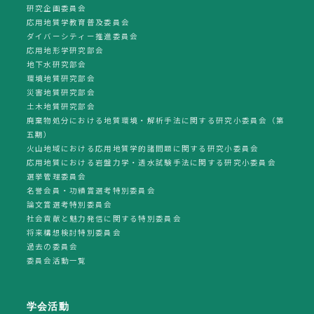
研究企画委員会
応用地質学教育普及委員会
ダイバーシティー推進委員会
応用地形学研究部会
地下水研究部会
環境地質研究部会
災害地質研究部会
土木地質研究部会
廃棄物処分における地質環境・解析手法に関する研究小委員会（第
五期）
火山地域における応用地質学的諸問題に関する研究小委員会
応用地質における岩盤力学・透水試験手法に関する研究小委員会
選挙管理委員会
名誉会員・功績賞選考特別委員会
論文賞選考特別委員会
社会貢献と魅力発信に関する特別委員会
将来構想検討特別委員会
過去の委員会
委員会活動一覧
学会活動