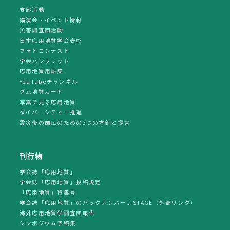
支部活動
講演会・イベント情報
災害調査団活動
日本応用地質学会表彰
フォトコンテスト
学会パンフレット
応用地質用語集
YouTubeチャンネル
ダム地質カード
写真で見る応用地質
ダイバーシティー推進
震災後の国民のための3つの方針と提言
刊行物
学会誌「応用地質」
学会誌「応用地質」投稿規定
「応用地質」特集号
学会誌「応用地質」のバックナンバーJ-STAGE（外部リンク）
海外応用地質学調査団報告
シンポジウム予稿集