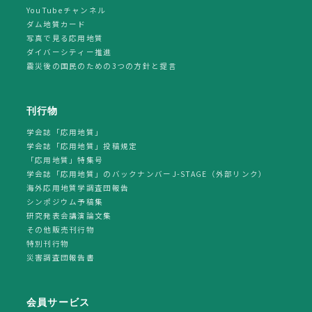
YouTubeチャンネル
ダム地質カード
写真で見る応用地質
ダイバーシティー推進
震災後の国民のための3つの方針と提言
刊行物
学会誌「応用地質」
学会誌「応用地質」投稿規定
「応用地質」特集号
学会誌「応用地質」のバックナンバーJ-STAGE（外部リンク）
海外応用地質学調査団報告
シンポジウム予稿集
研究発表会講演論文集
その他販売刊行物
特別刊行物
災害調査団報告書
会員サービス