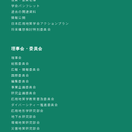
学会パンフレット
過去の関連資料
情報公開
日本応用地質学会アクションプラン
将来構想検討特別委員会
理事会・委員会
理事会
総務委員会
広報・情報委員会
国際委員会
編集委員会
事業企画委員会
研究企画委員会
応用地質学教育普及委員会
ダイバーシティー推進委員会
応用地形学研究部会
地下水研究部会
環境地質研究部会
災害地質研究部会