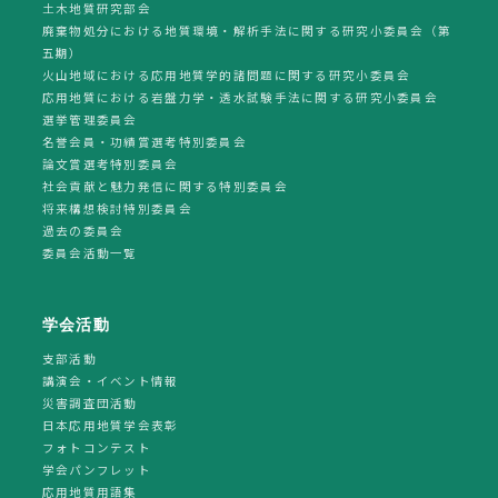
土木地質研究部会
廃棄物処分における地質環境・解析手法に関する研究小委員会（第
五期）
火山地域における応用地質学的諸問題に関する研究小委員会
応用地質における岩盤力学・透水試験手法に関する研究小委員会
選挙管理委員会
名誉会員・功績賞選考特別委員会
論文賞選考特別委員会
社会貢献と魅力発信に関する特別委員会
将来構想検討特別委員会
過去の委員会
委員会活動一覧
学会活動
支部活動
講演会・イベント情報
災害調査団活動
日本応用地質学会表彰
フォトコンテスト
学会パンフレット
応用地質用語集