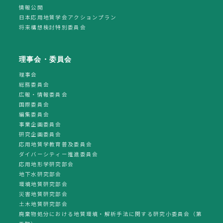
情報公開
日本応用地質学会アクションプラン
将来構想検討特別委員会
理事会・委員会
理事会
総務委員会
広報・情報委員会
国際委員会
編集委員会
事業企画委員会
研究企画委員会
応用地質学教育普及委員会
ダイバーシティー推進委員会
応用地形学研究部会
地下水研究部会
環境地質研究部会
災害地質研究部会
土木地質研究部会
廃棄物処分における地質環境・解析手法に関する研究小委員会（第