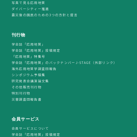
写真で見る応用地質
ダイバーシティー推進
震災後の国民のための3つの方針と提言
刊行物
学会誌「応用地質」
学会誌「応用地質」投稿規定
「応用地質」特集号
学会誌「応用地質」のバックナンバーJ-STAGE（外部リンク）
海外応用地質学調査団報告
シンポジウム予稿集
研究発表会講演論文集
その他販売刊行物
特別刊行物
災害調査団報告書
会員サービス
会員サービスについて
学会誌「応用地質」投稿規定