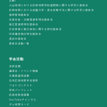
五期）
火山地域における応用地質学的諸問題に関する研究小委員会
応用地質における岩盤力学・透水試験手法に関する研究小委員会
選挙管理委員会
名誉会員・功績賞選考特別委員会
論文賞選考特別委員会
社会貢献と魅力発信に関する特別委員会
将来構想検討特別委員会
過去の委員会
委員会活動一覧
学会活動
支部活動
講演会・イベント情報
災害調査団活動
日本応用地質学会表彰
フォトコンテスト
学会パンフレット
応用地質用語集
YouTubeチャンネル
ダム地質カード