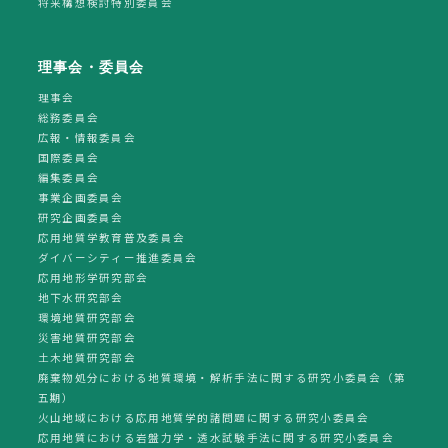
将来構想検討特別委員会
理事会・委員会
理事会
総務委員会
広報・情報委員会
国際委員会
編集委員会
事業企画委員会
研究企画委員会
応用地質学教育普及委員会
ダイバーシティー推進委員会
応用地形学研究部会
地下水研究部会
環境地質研究部会
災害地質研究部会
土木地質研究部会
廃棄物処分における地質環境・解析手法に関する研究小委員会（第
五期）
火山地域における応用地質学的諸問題に関する研究小委員会
応用地質における岩盤力学・透水試験手法に関する研究小委員会