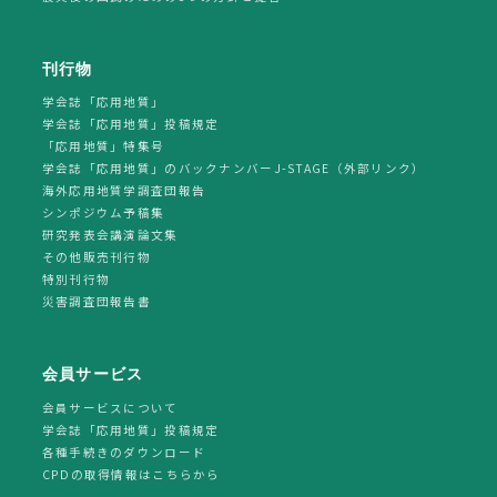
刊行物
学会誌「応用地質」
学会誌「応用地質」投稿規定
「応用地質」特集号
学会誌「応用地質」のバックナンバーJ-STAGE（外部リンク）
海外応用地質学調査団報告
シンポジウム予稿集
研究発表会講演論文集
その他販売刊行物
特別刊行物
災害調査団報告書
会員サービス
会員サービスについて
学会誌「応用地質」投稿規定
各種手続きのダウンロード
CPDの取得情報はこちらから