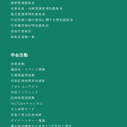
選挙管理委員会
名誉会員・功績賞選考特別委員会
論文賞選考特別委員会
社会貢献と魅力発信に関する特別委員会
将来構想検討特別委員会
過去の委員会
委員会活動一覧
学会活動
支部活動
講演会・イベント情報
災害調査団活動
日本応用地質学会表彰
フォトコンテスト
学会パンフレット
応用地質用語集
YouTubeチャンネル
ダム地質カード
写真で見る応用地質
ダイバーシティー推進
震災後の国民のための3つの方針と提言