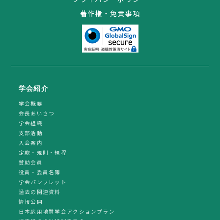
著作権・免責事項
学会紹介
学会概要
会長あいさつ
学会組織
支部活動
入会案内
定款・規則・規程
賛助会員
役員・委員名簿
学会パンフレット
過去の関連資料
情報公開
日本応用地質学会アクションプラン