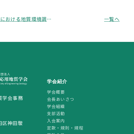
廃棄物処分における地質環境調査・解析手法に関する研究小委員会「災害廃棄物の仮置き場における設置・維持管理・閉鎖に関する留意点（第１版）」
一覧へ
学会紹介
学会概要
質学会事務
会長あいさつ
学会組織
支部活動
2
入会案内
田区神田駿
定款・規則・規程