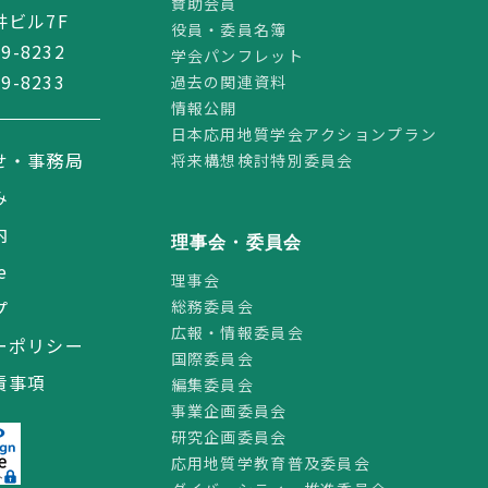
賛助会員
ビル7F
役員・委員名簿
59-8232
学会パンフレット
59-8233
過去の関連資料
情報公開
日本応用地質学会アクションプラン
せ・事務局
将来構想検討特別委員会
み
内
理事会・委員会
e
理事会
総務委員会
プ
広報・情報委員会
ーポリシー
国際委員会
責事項
編集委員会
事業企画委員会
研究企画委員会
応用地質学教育普及委員会