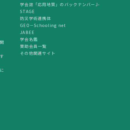
学会誌「応用地質」のバックナンバーJ-
STAGE
防災学術連携体
GEO－Schooling net
JABEE
学会名鑑
関
賛助会員一覧
その他関連サイト
す
に