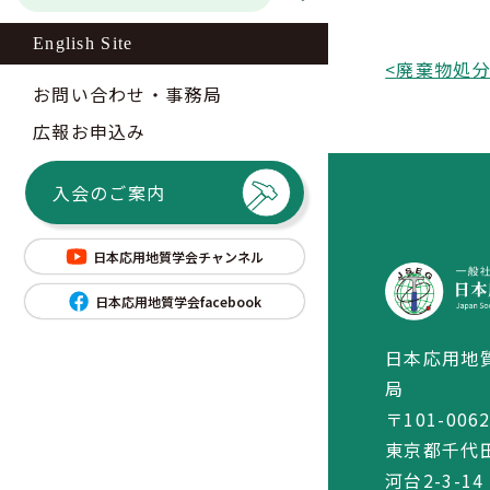
English Site
<
お問い合わせ・事務局
広報お申込み
入会のご案内
日本応用地質学会チャンネル
日本応用地質学会facebook
日本応用地
局
〒101-006
東京都千代
河台2-3-14