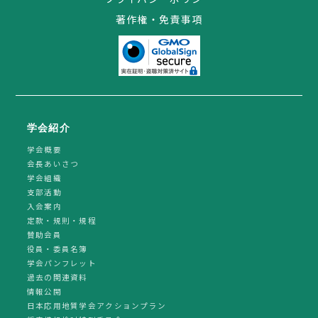
著作権・免責事項
学会紹介
学会概要
会長あいさつ
学会組織
支部活動
入会案内
定款・規則・規程
賛助会員
役員・委員名簿
学会パンフレット
過去の関連資料
情報公開
日本応用地質学会アクションプラン