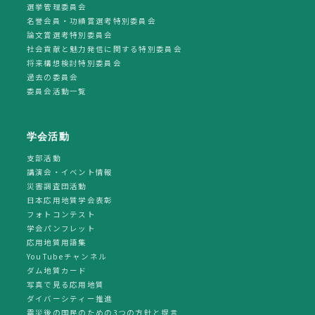
選挙管理委員会
名誉会員・功績賞選考特別委員会
論文賞選考特別委員会
社会貢献と魅力発信に関する特別委員会
将来構想検討特別委員会
過去の委員会
委員会活動一覧
学会活動
支部活動
講演会・イベント情報
災害調査団活動
日本応用地質学会表彰
フォトコンテスト
学会パンフレット
応用地質用語集
YouTubeチャンネル
ダム地質カード
写真で見る応用地質
ダイバーシティー推進
震災後の国民のための3つの方針と提言