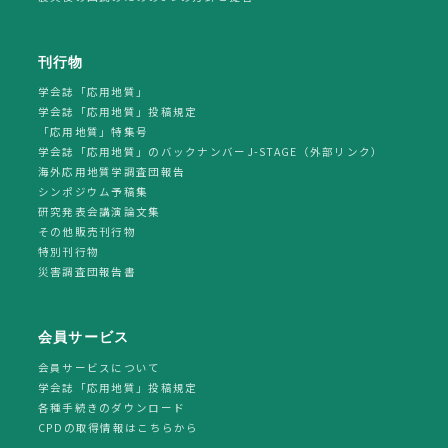
刊行物
学会誌「応用地質」
学会誌「応用地質」投稿規定
「応用地質」特集号
学会誌「応用地質」のバックナンバーJ-STAGE（外部リンク）
海外応用地質学調査団報告
シンポジウム予稿集
研究発表会講演論文集
その他販売刊行物
特別刊行物
災害調査団報告書
会員サービス
会員サービスについて
学会誌「応用地質」投稿規定
各種手続きのダウンロード
CPDの取得情報はこちらから