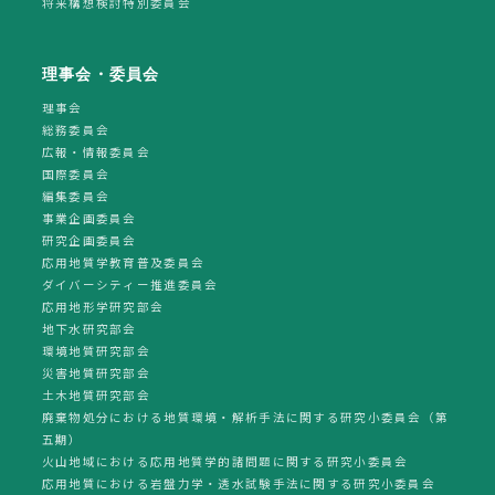
将来構想検討特別委員会
理事会・委員会
理事会
総務委員会
広報・情報委員会
国際委員会
編集委員会
事業企画委員会
研究企画委員会
応用地質学教育普及委員会
ダイバーシティー推進委員会
応用地形学研究部会
地下水研究部会
環境地質研究部会
災害地質研究部会
土木地質研究部会
廃棄物処分における地質環境・解析手法に関する研究小委員会（第
五期）
火山地域における応用地質学的諸問題に関する研究小委員会
応用地質における岩盤力学・透水試験手法に関する研究小委員会