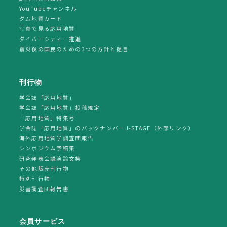
YouTubeチャンネル
ダム地質カード
写真で見る応用地質
ダイバーシティー推進
震災後の国民のための3つの方針と提言
刊行物
学会誌「応用地質」
学会誌「応用地質」投稿規定
「応用地質」特集号
学会誌「応用地質」のバックナンバーJ-STAGE（外部リンク）
海外応用地質学調査団報告
シンポジウム予稿集
研究発表会講演論文集
その他販売刊行物
特別刊行物
災害調査団報告書
会員サービス