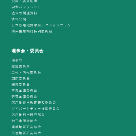
役員・委員名簿
学会パンフレット
過去の関連資料
情報公開
日本応用地質学会アクションプラン
将来構想検討特別委員会
理事会・委員会
理事会
総務委員会
広報・情報委員会
国際委員会
編集委員会
事業企画委員会
研究企画委員会
応用地質学教育普及委員会
ダイバーシティー推進委員会
応用地形学研究部会
地下水研究部会
環境地質研究部会
災害地質研究部会