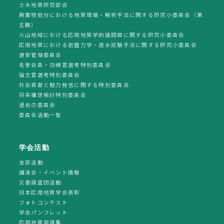
土木地質研究部会
廃棄物処分における地質環境・解析手法に関する研究小委員会（第
五期）
火山地域における応用地質学的諸問題に関する研究小委員会
応用地質における岩盤力学・透水試験手法に関する研究小委員会
選挙管理委員会
名誉会員・功績賞選考特別委員会
論文賞選考特別委員会
社会貢献と魅力発信に関する特別委員会
将来構想検討特別委員会
過去の委員会
委員会活動一覧
学会活動
支部活動
講演会・イベント情報
災害調査団活動
日本応用地質学会表彰
フォトコンテスト
学会パンフレット
応用地質用語集