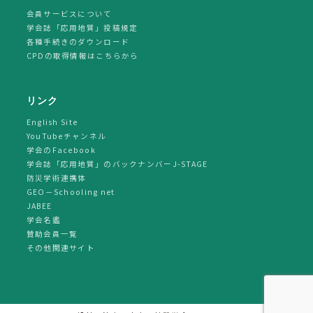
会員サービスについて
学会誌「応用地質」投稿規定
各種手続きのダウンロード
CPDの取得情報はこちらから
リンク
English Site
YouTubeチャンネル
学会のFacebook
学会誌「応用地質」のバックナンバーJ-STAGE
防災学術連携体
GEO－Schooling net
JABEE
学会名鑑
賛助会員一覧
その他関連サイト