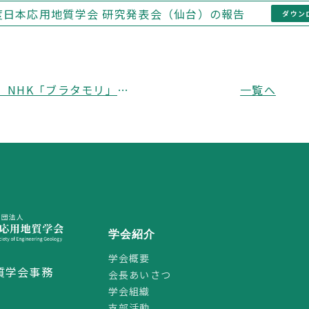
度日本応用地質学会 研究発表会（仙台）の報告
ダウン
2週連続！ NHK「ブラタモリ」に長谷川前会長が出演しました
一覧へ
学会紹介
学会概要
質学会事務
会長あいさつ
学会組織
支部活動