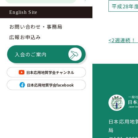
平成28年
English Site
お問い合わせ・事務局
広報お申込み
<
入会のご案内
日本応用地質学会チャンネル
日本応用地質学会facebook
日本応用地
局