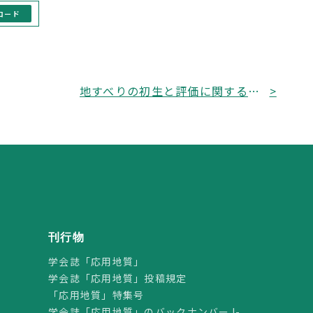
ロード
地すべりの初生と評価に関する研究小委員会（第二期）より最終活動報告書公開のお知らせ
>
刊行物
学会誌「応用地質」
学会誌「応用地質」投稿規定
「応用地質」特集号
学会誌「応用地質」のバックナンバーJ-