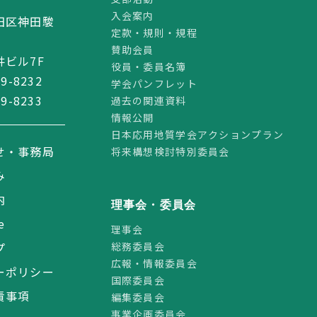
2
入会案内
田区神田駿
定款・規則・規程
賛助会員
ビル7F
役員・委員名簿
59-8232
学会パンフレット
59-8233
過去の関連資料
情報公開
日本応用地質学会アクションプラン
せ・事務局
将来構想検討特別委員会
み
内
理事会・委員会
e
理事会
総務委員会
プ
広報・情報委員会
ーポリシー
国際委員会
責事項
編集委員会
事業企画委員会