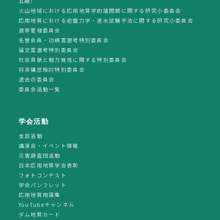
五期）
火山地域における応用地質学的諸問題に関する研究小委員会
応用地質における岩盤力学・透水試験手法に関する研究小委員会
選挙管理委員会
名誉会員・功績賞選考特別委員会
論文賞選考特別委員会
社会貢献と魅力発信に関する特別委員会
将来構想検討特別委員会
過去の委員会
委員会活動一覧
学会活動
支部活動
講演会・イベント情報
災害調査団活動
日本応用地質学会表彰
フォトコンテスト
学会パンフレット
応用地質用語集
YouTubeチャンネル
ダム地質カード